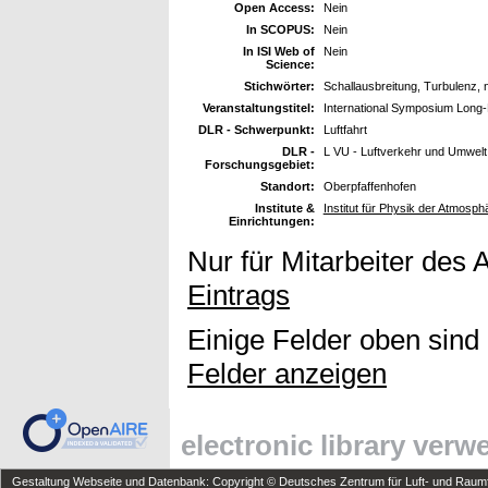
Open Access:
Nein
In SCOPUS:
Nein
In ISI Web of
Nein
Science:
Stichwörter:
Schallausbreitung, Turbulenz,
Veranstaltungstitel:
International Symposium Long
DLR - Schwerpunkt:
Luftfahrt
DLR -
L VU - Luftverkehr und Umwelt
Forschungsgebiet:
Standort:
Oberpfaffenhofen
Institute &
Institut für Physik der Atmosph
Einrichtungen:
Nur für Mitarbeiter des 
Eintrags
Einige Felder oben sind
Felder anzeigen
electronic library ver
Gestaltung Webseite und Datenbank: Copyright © Deutsches Zentrum für Luft- und Raumfa