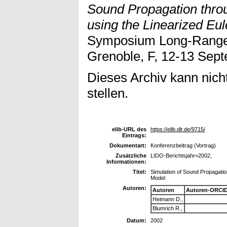
Sound Propagation thro
using the Linearized Eul
Symposium Long-Range
Grenoble, F, 12-13 Sep
Dieses Archiv kann nicht
stellen.
elib-URL des
https://elib.dlr.de/9715/
Eintrags:
Dokumentart:
Konferenzbeitrag (Vortrag)
Zusätzliche
LIDO-Berichtsjahr=2002,
Informationen:
Titel:
Simulation of Sound Propagatio
Model
Autoren:
Autoren
Autoren-ORCID
Heimann D.,
Blumrich R.,
Datum:
2002