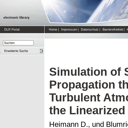
DLR Portal
Home
|
Impressum
|
Datenschutz
|
Barrierefreiheit
|
Erweiterte Suche
Simulation of
Propagation t
Turbulent Atm
the Linearized
Heimann D.,
und
Blumri