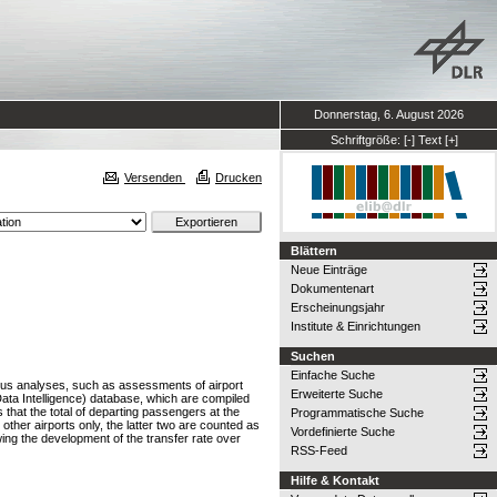
Donnerstag, 6. August 2026
Schriftgröße:
[-]
Text
[+]
Versenden
Drucken
Blättern
Neue Einträge
Dokumentenart
Erscheinungsjahr
Institute & Einrichtungen
Suchen
Einfache Suche
rious analyses, such as assessments of airport
Erweiterte Suche
Data Intelligence) database, which are compiled
that the total of departing passengers at the
Programmatische Suche
other airports only, the latter two are counted as
Vordefinierte Suche
wing the development of the transfer rate over
RSS-Feed
Hilfe & Kontakt