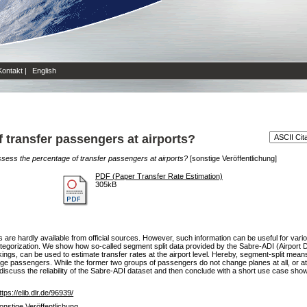
Kontakt
|
English
 transfer passengers at airports?
sess the percentage of transfer passengers at airports?
[sonstige Veröffentlichung]
PDF (Paper Transfer Rate Estimation)
305kB
s are hardly available from official sources. However, such information can be useful for va
categorization. We show how so-called segment split data provided by the Sabre-ADI (Airport 
s, can be used to estimate transfer rates at the airport level. Hereby, segment-split means 
idge passengers. While the former two groups of passengers do not change planes at all, or at 
y discuss the reliability of the Sabre-ADI dataset and then conclude with a short use case sho
ttps://elib.dlr.de/96939/
onstige Veröffentlichung