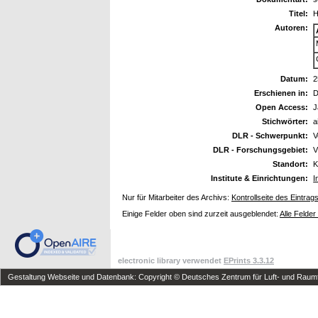
Titel:
H
Autoren:
Datum:
2
Erschienen in:
D
Open Access:
J
Stichwörter:
a
DLR - Schwerpunkt:
V
DLR - Forschungsgebiet:
V
Standort:
K
Institute & Einrichtungen:
I
Nur für Mitarbeiter des Archivs:
Kontrollseite des Eintrag
Einige Felder oben sind zurzeit ausgeblendet:
Alle Felder
electronic library verwendet
EPrints 3.3.12
Gestaltung Webseite und Datenbank: Copyright © Deutsches Zentrum für Luft- und Raumfa