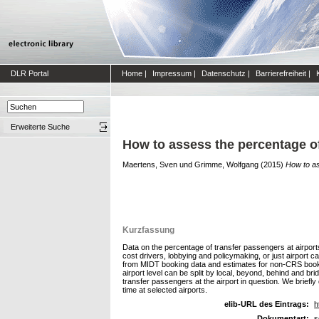
DLR Portal
Home
|
Impressum
|
Datenschutz
|
Barrierefreiheit
|
Erweiterte Suche
How to assess the percentage of
Maertens, Sven
und
Grimme, Wolfgang
(2015)
How to as
Kurzfassung
Data on the percentage of transfer passengers at airport
cost drivers, lobbying and policymaking, or just airport 
from MIDT booking data and estimates for non-CRS booking
airport level can be split by local, beyond, behind and br
transfer passengers at the airport in question. We briefl
time at selected airports.
elib-URL des Eintrags:
h
Dokumentart:
s