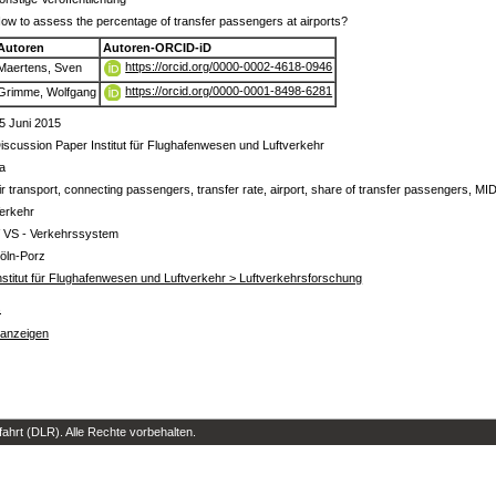
ow to assess the percentage of transfer passengers at airports?
Autoren
Autoren-ORCID-iD
https://orcid.org/0000-0002-4618-0946
Maertens, Sven
https://orcid.org/0000-0001-8498-6281
Grimme, Wolfgang
5 Juni 2015
iscussion Paper Institut für Flughafenwesen und Luftverkehr
a
ir transport, connecting passengers, transfer rate, airport, share of transfer passengers, MI
erkehr
 VS - Verkehrssystem
öln-Porz
nstitut für Flughafenwesen und Luftverkehr > Luftverkehrsforschung
s
 anzeigen
hrt (DLR). Alle Rechte vorbehalten.