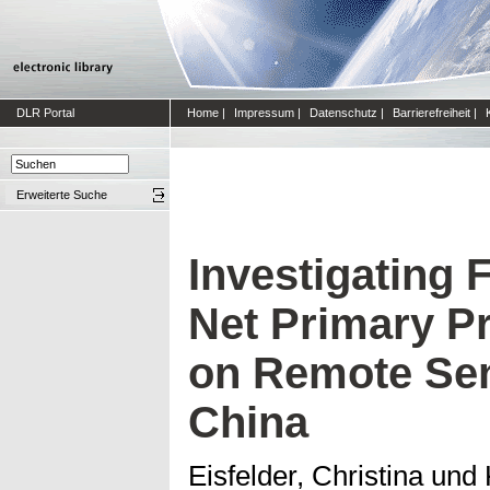
DLR Portal
Home
|
Impressum
|
Datenschutz
|
Barrierefreiheit
|
Erweiterte Suche
Investigating 
Net Primary P
on Remote Sen
China
Eisfelder, Christina
und