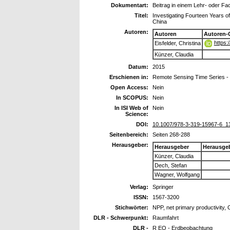
Dokumentart:
Beitrag in einem Lehr- oder F
Titel:
Investigating Fourteen Years o
China
Autoren:
Autoren
Autoren-
https:
Eisfelder, Christina
Künzer, Claudia
Datum:
2015
Erschienen in:
Remote Sensing Time Series -
Open Access:
Nein
In SCOPUS:
Nein
In ISI Web of
Nein
Science:
DOI:
10.1007/978-3-319-15967-6_1
Seitenbereich:
Seiten 268-288
Herausgeber:
Herausgeber
Herausge
Künzer, Claudia
Dech, Stefan
Wagner, Wolfgang
Verlag:
Springer
ISSN:
1567-3200
Stichwörter:
NPP, net primary productivity,
DLR - Schwerpunkt:
Raumfahrt
DLR -
R EO - Erdbeobachtung