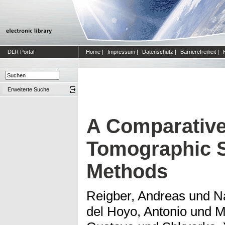
DLR Portal
Home
|
Impressum
|
Datenschutz
|
Barrierefreiheit
|
Erweiterte Suche
A Comparative
Tomographic 
Methods
Reigber, Andreas
und
N
del Hoyo, Antonio
und
M