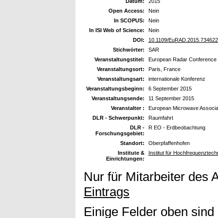
Datum:
2015
Open Access:
Nein
In SCOPUS:
Nein
In ISI Web of Science:
Nein
DOI:
10.1109/EuRAD.2015.734622
Stichwörter:
SAR
Veranstaltungstitel:
European Radar Conference
Veranstaltungsort:
Paris, France
Veranstaltungsart:
internationale Konferenz
Veranstaltungsbeginn:
6 September 2015
Veranstaltungsende:
11 September 2015
Veranstalter :
European Microwave Associa
DLR - Schwerpunkt:
Raumfahrt
DLR -
R EO - Erdbeobachtung
Forschungsgebiet:
Standort:
Oberpfaffenhofen
Institute &
Institut für Hochfrequenzte
Einrichtungen:
Nur für Mitarbeiter des 
Eintrags
Einige Felder oben sind