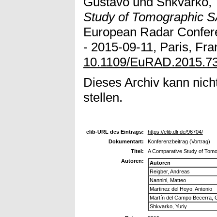
Gustavo
und
Shkvarko, 
Study of Tomographic 
European Radar Confer
- 2015-09-11, Paris, Fra
10.1109/EuRAD.2015.7
Dieses Archiv kann nicht
stellen.
elib-URL des Eintrags:
https://elib.dlr.de/96704/
Dokumentart:
Konferenzbeitrag (Vortrag)
Titel:
A Comparative Study of Tom
Autoren:
Autoren
Reigber, Andreas
Nannini, Matteo
Martinez del Hoyo, Antonio
Martín del Campo Becerra, 
Shkvarko, Yuriy