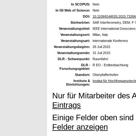
In SCOPUS:
Nein
In ISI Web of Science:
Nein
DOI:
10.1109/IGARSS.2015.73266
Stichwörter:
SAR Interferometry, DEM, 
Veranstaltungstitel:
IEEE International Geoscie
Veranstaltungsort:
Milan, Italy
Veranstaltungsart:
internationale Konferenz
Veranstaltungsbeginn:
26 Juli 2015
Veranstaltungsende:
31 Juli 2015
DLR - Schwerpunkt:
Raumfahrt
DLR -
R EO - Erdbeobachtung
Forschungsgebiet:
Standort:
Oberpfaffenhofen
Institute &
Institut für Hochfrequenzte
Einrichtungen:
Nur für Mitarbeiter des 
Eintrags
Einige Felder oben sind
Felder anzeigen