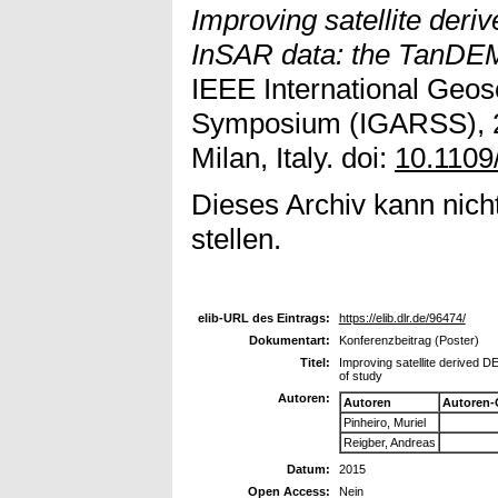
Improving satellite der
InSAR data: the TanDEM
IEEE International Geo
Symposium (IGARSS), 2
Milan, Italy. doi:
10.110
Dieses Archiv kann nicht
stellen.
elib-URL des Eintrags:
https://elib.dlr.de/96474/
Dokumentart:
Konferenzbeitrag (Poster)
Titel:
Improving satellite derived 
of study
Autoren:
Autoren
Autoren-
Pinheiro, Muriel
Reigber, Andreas
Datum:
2015
Open Access:
Nein