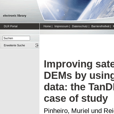
DLR Portal
Home
|
Impressum
|
Datenschutz
|
Barrierefreiheit
|
Erweiterte Suche
Improving sate
DEMs by using
data: the Tan
case of study
Pinheiro, Muriel
und
Rei