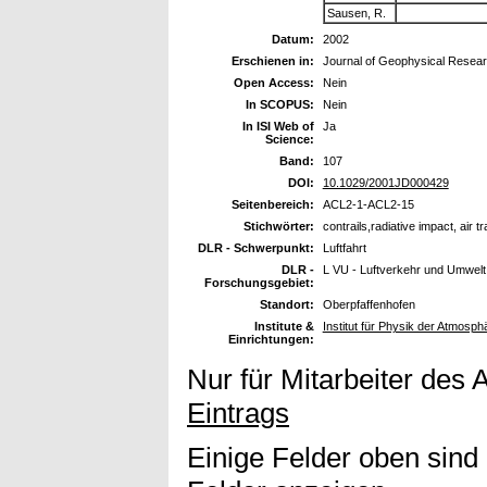
Sausen, R.
Datum:
2002
Erschienen in:
Journal of Geophysical Resea
Open Access:
Nein
In SCOPUS:
Nein
In ISI Web of
Ja
Science:
Band:
107
DOI:
10.1029/2001JD000429
Seitenbereich:
ACL2-1-ACL2-15
Stichwörter:
contrails,radiative impact, air tr
DLR - Schwerpunkt:
Luftfahrt
DLR -
L VU - Luftverkehr und Umwelt
Forschungsgebiet:
Standort:
Oberpfaffenhofen
Institute &
Institut für Physik der Atmosph
Einrichtungen:
Nur für Mitarbeiter des 
Eintrags
Einige Felder oben sind