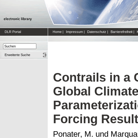
DLR Portal
Home
|
Impressum
|
Datenschutz
|
Barrierefreiheit
|
Erweiterte Suche
Contrails in 
Global Climat
Parameterizati
Forcing Resul
Ponater, M.
und
Marquar