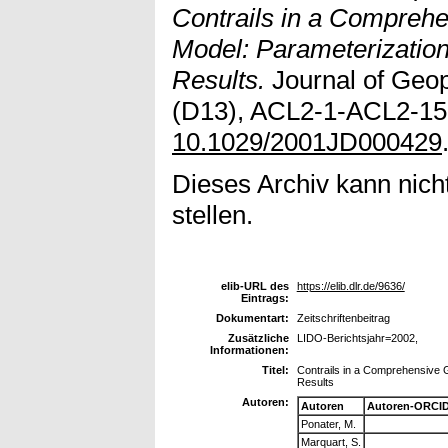
Contrails in a Comprehe
Model: Parameterization
Results.
Journal of Geo
(D13), ACL2-1-ACL2-15.
10.1029/2001JD000429
Dieses Archiv kann nicht
stellen.
elib-URL des
https://elib.dlr.de/9636/
Eintrags:
Dokumentart:
Zeitschriftenbeitrag
Zusätzliche
LIDO-Berichtsjahr=2002,
Informationen:
Titel:
Contrails in a Comprehensive G
Results
Autoren:
Autoren
Autoren-ORCID
Ponater, M.
Marquart, S.