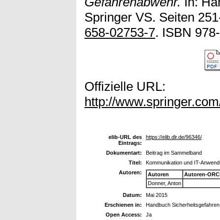
Gefahrenabwehr.
In: Ha
Springer VS. Seiten 251
658-02753-7
. ISBN 978
Offizielle URL:
http://www.springer.co
elib-URL des
https://elib.dlr.de/96346/
Eintrags:
Dokumentart:
Beitrag im Sammelband
Titel:
Kommunikation und IT-Anwendun
Autoren:
Autoren
Autoren-ORC
Donner, Anton
Datum:
Mai 2015
Erschienen in:
Handbuch Sicherheitsgefahren
Open Access:
Ja