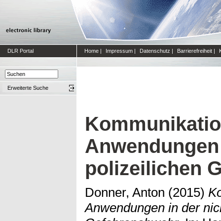
DLR Portal
Home
|
Impressum
|
Datenschutz
|
Barrierefreiheit
|
Erweiterte Suche
Kommunikation
Anwendungen i
polizeilichen
Donner, Anton
(2015)
Ko
Anwendungen in der nich