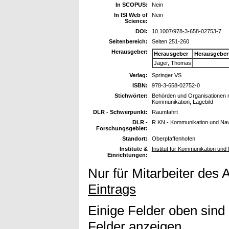
In SCOPUS:
Nein
In ISI Web of
Nein
Science:
DOI:
10.1007/978-3-658-02753-7
Seitenbereich:
Seiten 251-260
Herausgeber:
Herausgeber
Herausgeber
Jäger, Thomas
Verlag:
Springer VS
ISBN:
978-3-658-02752-0
Stichwörter:
Behörden und Organisationen 
Kommunikation, Lagebild
DLR - Schwerpunkt:
Raumfahrt
DLR -
R KN - Kommunikation und Nav
Forschungsgebiet:
Standort:
Oberpfaffenhofen
Institute &
Institut für Kommunikation und
Einrichtungen:
Nur für Mitarbeiter des 
Eintrags
Einige Felder oben sind
Felder anzeigen