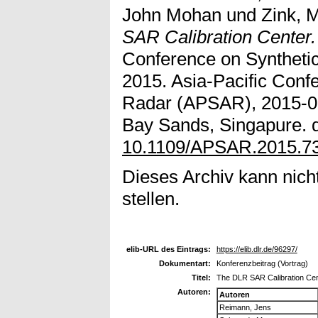
John Mohan
und
Zink, 
SAR Calibration Center.
Conference on Syntheti
2015. Asia-Pacific Conf
Radar (APSAR), 2015-01
Bay Sands, Singapure. d
10.1109/APSAR.2015.7
Dieses Archiv kann nicht
stellen.
elib-URL des Eintrags:
https://elib.dlr.de/96297/
Dokumentart:
Konferenzbeitrag (Vortrag)
Titel:
The DLR SAR Calibration Cen
Autoren:
Autoren
Reimann, Jens