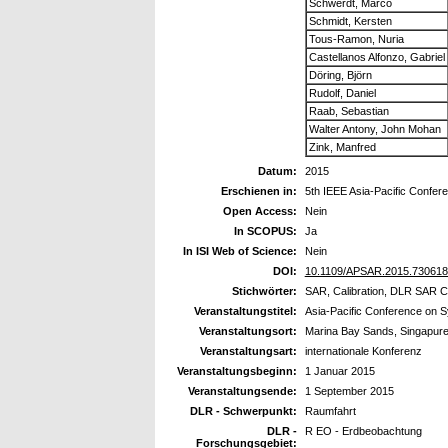
Schwerdt, Marco
Schmidt, Kersten
Tous-Ramon, Nuria
Castellanos Alfonzo, Gabriel
Döring, Björn
Rudolf, Daniel
Raab, Sebastian
Walter Antony, John Mohan
Zink, Manfred
Datum:
2015
Erschienen in:
5th IEEE Asia-Pacific Confer
Open Access:
Nein
In SCOPUS:
Ja
In ISI Web of Science:
Nein
DOI:
10.1109/APSAR.2015.730618
Stichwörter:
SAR, Calibration, DLR SAR Ca
Veranstaltungstitel:
Asia-Pacific Conference on 
Veranstaltungsort:
Marina Bay Sands, Singapur
Veranstaltungsart:
internationale Konferenz
Veranstaltungsbeginn:
1 Januar 2015
Veranstaltungsende:
1 September 2015
DLR - Schwerpunkt:
Raumfahrt
DLR -
R EO - Erdbeobachtung
Forschungsgebiet: