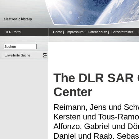
DLR Portal
Home
|
Impressum
|
Datenschutz
|
Barrierefreiheit
|
Erweiterte Suche
The DLR SAR C
Center
Reimann, Jens
und
Sch
Kersten
und
Tous-Ramon
Alfonzo, Gabriel
und
Dör
Daniel
und
Raab, Sebas