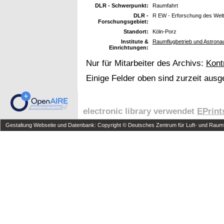
DLR - Schwerpunkt:
Raumfahrt
DLR -
R EW - Erforschung des Wel
Forschungsgebiet:
Standort:
Köln-Porz
Institute &
Raumflugbetrieb und Astrona
Einrichtungen:
Nur für Mitarbeiter des Archivs:
Kont
Einige Felder oben sind zurzeit ausg
electronic library verwendet
EPrint
Gestaltung Webseite und Datenbank: Copyright © Deutsches Zentrum für Luft- und Raumfa