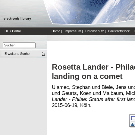
DLR Portal
Home
|
Impressum
|
Datenschutz
|
Barrierefreiheit
|
Erweiterte Suche
Rosetta Lander - Philae
landing on a comet
Ulamec, Stephan
und
Biele, Jens
un
und
Geurts, Koen
und
Maibaum, Mic
Lander - Philae: Status after first la
2015-06-19, Köln.