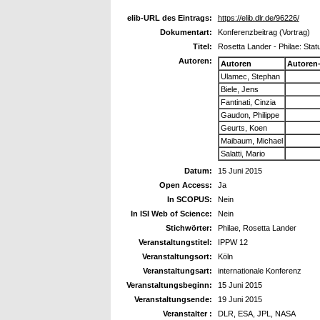
elib-URL des Eintrags:
https://elib.dlr.de/96226/
Dokumentart:
Konferenzbeitrag (Vortrag)
Titel:
Rosetta Lander - Philae: Statu
Autoren:
Autoren
Autoren
Ulamec, Stephan
Biele, Jens
Fantinati, Cinzia
Gaudon, Philippe
Geurts, Koen
Maibaum, Michael
Salatti, Mario
Datum:
15 Juni 2015
Open Access:
Ja
In SCOPUS:
Nein
In ISI Web of Science:
Nein
Stichwörter:
Philae, Rosetta Lander
Veranstaltungstitel:
IPPW 12
Veranstaltungsort:
Köln
Veranstaltungsart:
internationale Konferenz
Veranstaltungsbeginn:
15 Juni 2015
Veranstaltungsende:
19 Juni 2015
Veranstalter :
DLR, ESA, JPL, NASA