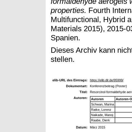
formaldehyde aerogels w
properties.
Fourth Intern
Multifunctional, Hybrid
Materials 2015), 2015-0
Spanien.
Dieses Archiv kann nicht
stellen.
elib-URL des Eintrags:
https://elib.dlr.de/95999/
Dokumentart:
Konferenzbeitrag (Poster)
Titel:
Resorcinol-formaldehyde aero
Autoren:
Autoren
Autoren-O
Schwan, Marina
Ratke, Lorenz
Naikade, Manoj
Raabe, Dierk
Datum:
März 2015