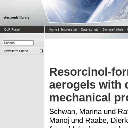
DLR Portal
Home
|
Impressum
|
Datenschutz
|
Barrierefreiheit
|
Erweiterte Suche
Resorcinol-fo
aerogels with d
mechanical pr
Schwan, Marina
und
Ra
Manoj
und
Raabe, Dierk