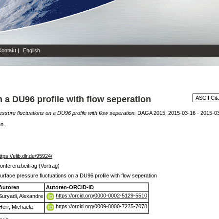
Kontakt
|
English
 a DU96 profile with flow seperation
ssure fluctuations on a DU96 profile with flow seperation.
DAGA 2015, 2015-03-16 - 2015-03
en.
ttps://elib.dlr.de/95924/
onferenzbeitrag (Vortrag)
urface pressure fluctuations on a DU96 profile with flow seperation
Autoren
Autoren-ORCID-iD
https://orcid.org/0000-0002-5129-5510
Suryadi, Alexandre
https://orcid.org/0009-0000-7275-7078
Herr, Michaela