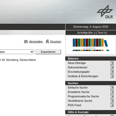
Donnerstag, 6. August 2026
Schriftgröße:
[-]
Text
[+]
Versenden
Drucken
Blättern
-19, Nürnberg, Deutschland.
Neue Einträge
Dokumentenart
Erscheinungsjahr
Institute & Einrichtungen
Suchen
Einfache Suche
Erweiterte Suche
Programmatische Suche
Vordefinierte Suche
RSS-Feed
Hilfe & Kontakt