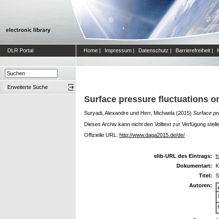
DLR Portal
Home
|
Impressum
|
Datenschutz
|
Barrierefreiheit
|
Erweiterte Suche
Surface pressure fluctuations on
Suryadi, Alexandre
und
Herr, Michaela
(2015)
Surface pre
Dieses Archiv kann nicht den Volltext zur Verfügung stell
Offizielle URL:
http://www.daga2015.de/de/
elib-URL des Eintrags:
h
Dokumentart:
K
Titel:
S
Autoren: