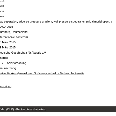
015
ein
ein
ein
low seperation, adverse pressure gradient, wall pressure spectra, empirical model spectra
AGA 2015
ürnberg, Deutschland
nternationale Konferenz
6 März 2015
9 März 2015
eutsche Gesellschaft für Akustik e.V.
nergie
 SF - Solarforschung
raunschweig
nstitut für Aerodynamik und Strömungstechnik > Technische Akustik
s
 anzeigen
hrt (DLR). Alle Rechte vorbehalten.