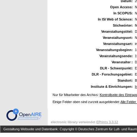
Datum:
2
Open Access:
N
In SCOPUS:
N
In ISI Web of Science:
N
Stichwörter:
f
Veranstaltungstitel:
D
Veranstaltungsort:
N
Veranstaltungsart:
i
Veranstaltungsbeginn:
1
Veranstaltungsende:
1
Veranstalter :
D
DLR - Schwerpunkt:
E
DLR - Forschungsgebiet:
E
Standort:
B
Institute & Einrichtungen:
I
Nur für Mitarbeiter des Archivs:
Kontrollseite des Eintrag
Einige Felder oben sind zurzeit ausgeblendet:
Alle Felder
electronic library verwendet
EPrints 3.3.12
Gestaltung Webseite und Datenbank: Copyright © Deutsches Zentrum für Luft- und Raumfa