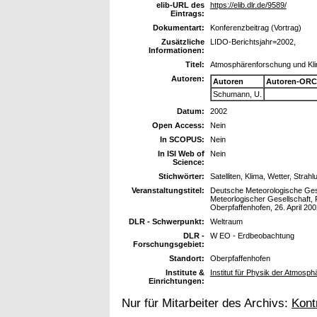
elib-URL des
https://elib.dlr.de/9589/
Eintrags:
Dokumentart:
Konferenzbeitrag (Vortrag)
Zusätzliche
LIDO-Berichtsjahr=2002,
Informationen:
Titel:
Atmosphärenforschung und Klima
Autoren:
Autoren
Autoren-ORC
Schumann, U.
Datum:
2002
Open Access:
Nein
In SCOPUS:
Nein
In ISI Web of
Nein
Science:
Stichwörter:
Satelliten, Klima, Wetter, Strah
Veranstaltungstitel:
Deutsche Meteorologische Gese
Meteorlogischer Gesellschaft, 
Oberpfaffenhofen, 26. April 200
DLR - Schwerpunkt:
Weltraum
DLR -
W EO - Erdbeobachtung
Forschungsgebiet:
Standort:
Oberpfaffenhofen
Institute &
Institut für Physik der Atmosph
Einrichtungen:
Nur für Mitarbeiter des Archivs:
Kont