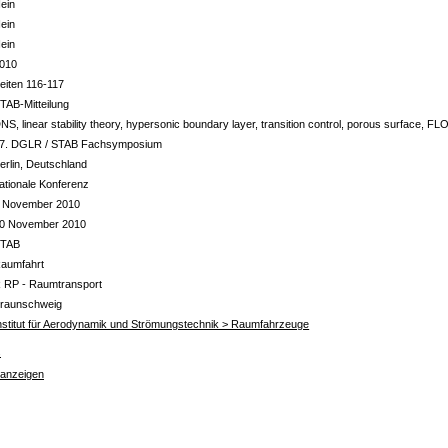
ein
ein
ein
010
eiten 116-117
TAB-Mitteilung
NS, linear stability theory, hypersonic boundary layer, transition control, porous surface,
7. DGLR / STAB Fachsymposium
erlin, Deutschland
ationale Konferenz
 November 2010
0 November 2010
TAB
aumfahrt
 RP - Raumtransport
raunschweig
nstitut für Aerodynamik und Strömungstechnik > Raumfahrzeuge
s
 anzeigen