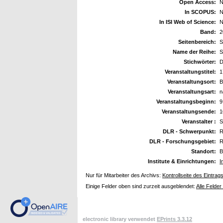
Open Access:
N
In SCOPUS:
N
In ISI Web of Science:
N
Band:
2
Seitenbereich:
S
Name der Reihe:
S
Stichwörter:
D
Veranstaltungstitel:
1
Veranstaltungsort:
B
Veranstaltungsart:
n
Veranstaltungsbeginn:
9
Veranstaltungsende:
1
Veranstalter :
S
DLR - Schwerpunkt:
R
DLR - Forschungsgebiet:
R
Standort:
B
Institute & Einrichtungen:
I
Nur für Mitarbeiter des Archivs:
Kontrollseite des Eintrag
Einige Felder oben sind zurzeit ausgeblendet:
Alle Felder
electronic library verwendet
EPrints 3.3.12