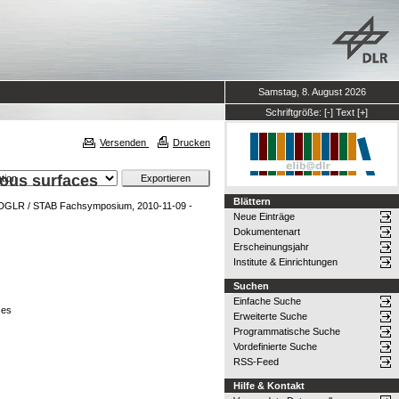
Samstag, 8. August 2026
Schriftgröße:
[-]
Text
[+]
Versenden
Drucken
rous surfaces
Blättern
DGLR / STAB Fachsymposium, 2010-11-09 -
Neue Einträge
Dokumentenart
Erscheinungsjahr
Institute & Einrichtungen
Suchen
Einfache Suche
ces
Erweiterte Suche
Programmatische Suche
Vordefinierte Suche
RSS-Feed
Hilfe & Kontakt