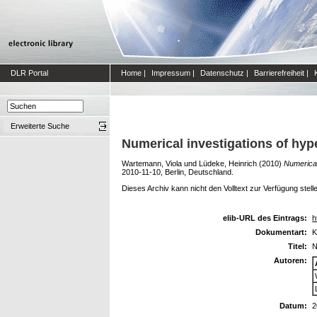
DLR Portal
Home
|
Impressum
|
Datenschutz
|
Barrierefreiheit
|
Erweiterte Suche
Numerical investigations of hyp
Wartemann, Viola
und
Lüdeke, Heinrich
(2010)
Numerical
2010-11-10, Berlin, Deutschland.
Dieses Archiv kann nicht den Volltext zur Verfügung stell
elib-URL des Eintrags:
h
Dokumentart:
K
Titel:
N
Autoren:
Datum:
2