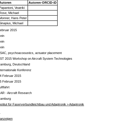
Autoren
Autoren-ORCID-iD
Papantoni, Veatriki
Rose, Michael
Monner, Hans Peter
Sinapius, Michael
ebruar 2015
ein
ein
ein
SAC, psychoacooustics, actuator placement
ST 2015 Workshop on Aircraft System Technologies
amburg, Deutschland
nternationale Konferenz
4 Februar 2015
5 Februar 2015
uftfahrt
 AR - Aircraft Research
amburg
nstitut für Faserverbundleichtbau und Adaptronik > Adaptronik
s
 anzeigen