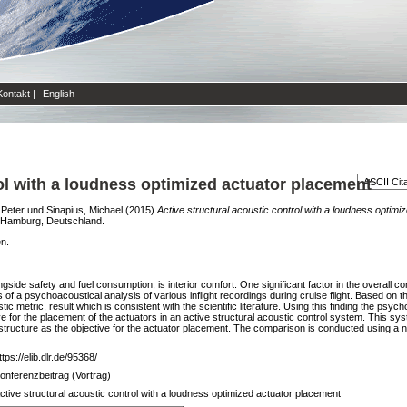
Kontakt
|
English
rol with a loudness optimized actuator placement
 Peter
und
Sinapius, Michael
(2015)
Active structural acoustic control with a loudness optimi
, Hamburg, Deutschland.
en.
longside safety and fuel consumption, is interior comfort. One significant factor in the overall
s of a psychoacoustical analysis of various inflight recordings during cruise flight. Based on 
ic metric, result which is consistent with the scientific literature. Using this finding the psy
ive for the placement of the actuators in an active structural acoustic control system. This 
tructure as the objective for the actuator placement. The comparison is conducted using a nu
ttps://elib.dlr.de/95368/
onferenzbeitrag (Vortrag)
ctive structural acoustic control with a loudness optimized actuator placement