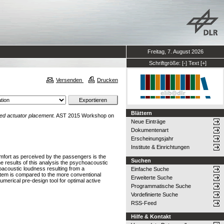
Freitag, 7. August 2026
Schriftgröße:
[-]
Text
[+]
Versenden
Drucken
Blättern
zed actuator placement.
AST 2015 Workshop on
Neue Einträge
Dokumentenart
Erscheinungsjahr
Institute & Einrichtungen
 comfort as perceived by the passengers is the
Suchen
the results of this analysis the psychoacoustic
choacoustic loudness resulting from a
Einfache Suche
system is compared to the more conventional
Erweiterte Suche
merical pre-design tool for optimal active
Programmatische Suche
Vordefinierte Suche
RSS-Feed
Hilfe & Kontakt