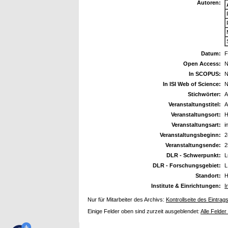
Autoren:
Datum:
F
Open Access:
N
In SCOPUS:
N
In ISI Web of Science:
N
Stichwörter:
A
Veranstaltungstitel:
A
Veranstaltungsort:
H
Veranstaltungsart:
i
Veranstaltungsbeginn:
2
Veranstaltungsende:
2
DLR - Schwerpunkt:
L
DLR - Forschungsgebiet:
L
Standort:
H
Institute & Einrichtungen:
I
Nur für Mitarbeiter des Archivs:
Kontrollseite des Eintrag
Einige Felder oben sind zurzeit ausgeblendet:
Alle Felder