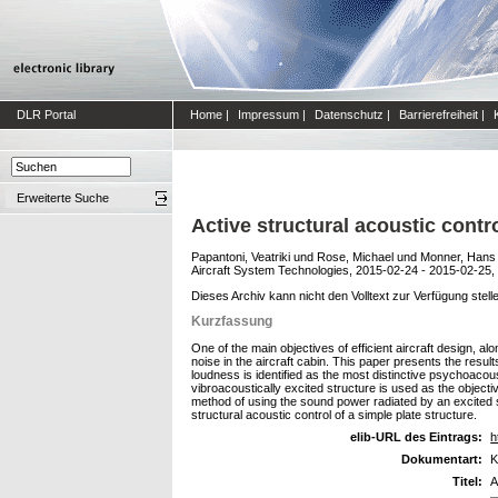
DLR Portal
Home
|
Impressum
|
Datenschutz
|
Barrierefreiheit
|
Erweiterte Suche
Active structural acoustic cont
Papantoni, Veatriki
und
Rose, Michael
und
Monner, Hans
Aircraft System Technologies, 2015-02-24 - 2015-02-25
Dieses Archiv kann nicht den Volltext zur Verfügung stell
Kurzfassung
One of the main objectives of efficient aircraft design, a
noise in the aircraft cabin. This paper presents the result
loudness is identified as the most distinctive psychoacoust
vibroacoustically excited structure is used as the object
method of using the sound power radiated by an excited s
structural acoustic control of a simple plate structure.
elib-URL des Eintrags:
h
Dokumentart:
K
Titel:
A