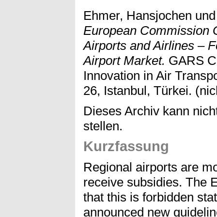
Ehmer, Hansjochen
un
European Commission Gu
Airports and Airlines –
Airport Market.
GARS Co
Innovation in Air Transp
26, Istanbul, Türkei. (nic
Dieses Archiv kann nicht
stellen.
Kurzfassung
Regional airports are mo
receive subsidies. Th
that this is forbidden st
announced new guideline