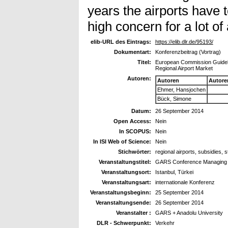
years the airports have 
high concern for a lot of 
elib-URL des Eintrags:
https://elib.dlr.de/95193/
Dokumentart:
Konferenzbeitrag (Vortrag)
Titel:
European Commission Guidelin
Regional Airport Market
Autoren:
Autoren
Autore
Ehmer, Hansjochen
Bück, Simone
Datum:
26 September 2014
Open Access:
Nein
In SCOPUS:
Nein
In ISI Web of Science:
Nein
Stichwörter:
regional airports, subsidies, s
Veranstaltungstitel:
GARS Conference Managing In
Veranstaltungsort:
Istanbul, Türkei
Veranstaltungsart:
internationale Konferenz
Veranstaltungsbeginn:
25 September 2014
Veranstaltungsende:
26 September 2014
Veranstalter :
GARS + Anadolu University
DLR - Schwerpunkt:
Verkehr