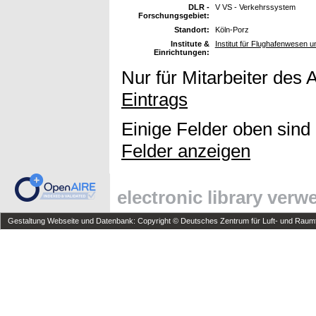
DLR -
V VS - Verkehrssystem
Forschungsgebiet:
Standort:
Köln-Porz
Institute &
Institut für Flughafenwesen 
Einrichtungen:
Nur für Mitarbeiter des 
Eintrags
Einige Felder oben sind
Felder anzeigen
electronic library ver
Gestaltung Webseite und Datenbank: Copyright © Deutsches Zentrum für Luft- und Raumfa