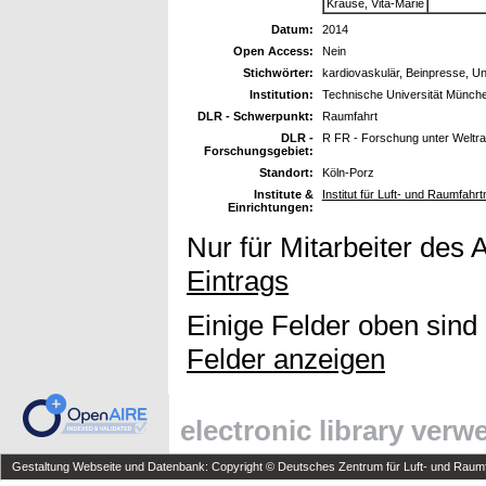
Krause, Vita-Marie
Datum:
2014
Open Access:
Nein
Stichwörter:
kardiovaskulär, Beinpresse, U
Institution:
Technische Universität Münch
DLR - Schwerpunkt:
Raumfahrt
DLR -
R FR - Forschung unter Welt
Forschungsgebiet:
Standort:
Köln-Porz
Institute &
Institut für Luft- und Raumfahr
Einrichtungen:
Nur für Mitarbeiter des 
Eintrags
Einige Felder oben sind
Felder anzeigen
electronic library ver
Gestaltung Webseite und Datenbank: Copyright © Deutsches Zentrum für Luft- und Raumfa