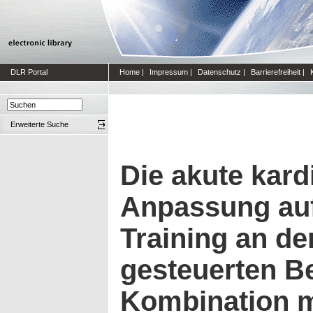
DLR Portal
Home
|
Impressum
|
Datenschutz
|
Barrierefreiheit
|
Erweiterte Suche
Die akute kard
Anpassung auf
Training an de
gesteuerten B
Kombination m