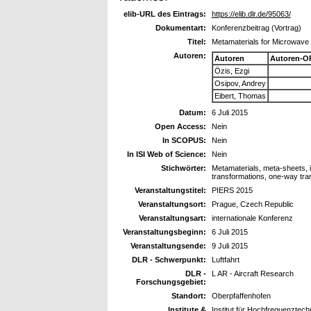
elib-URL des Eintrags:
https://elib.dlr.de/95063/
Dokumentart:
Konferenzbeitrag (Vortrag)
Titel:
Metamaterials for Microwav
Autoren:
Autoren
Autoren-O
Özis, Ezgi
Osipov, Andrey
Eibert, Thomas
Datum:
6 Juli 2015
Open Access:
Nein
In SCOPUS:
Nein
In ISI Web of Science:
Nein
Stichwörter:
Metamaterials, meta-sheets, 
transformations, one-way tran
Veranstaltungstitel:
PIERS 2015
Veranstaltungsort:
Prague, Czech Republic
Veranstaltungsart:
internationale Konferenz
Veranstaltungsbeginn:
6 Juli 2015
Veranstaltungsende:
9 Juli 2015
DLR - Schwerpunkt:
Luftfahrt
DLR -
L AR - Aircraft Research
Forschungsgebiet:
Standort:
Oberpfaffenhofen
Institute &
Institut für Hochfrequenztec