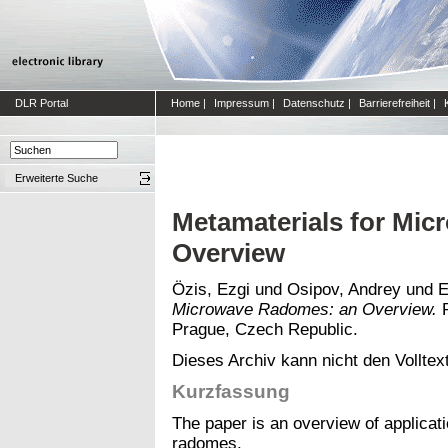
DLR Portal
Home
|
Impressum
|
Datenschutz
|
Barrierefreiheit
|
Erweiterte Suche
Metamaterials for Mi
Overview
Özis, Ezgi
und
Osipov, Andrey
und
E
Microwave Radomes: an Overview.
P
Prague, Czech Republic.
Dieses Archiv kann nicht den Volltext
Kurzfassung
The paper is an overview of applicat
radomes.