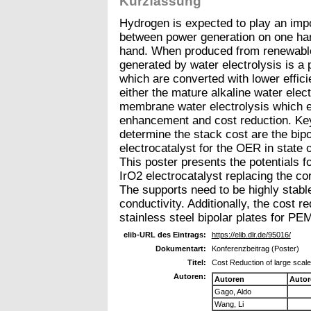
Kurzfassung
Hydrogen is expected to play an impo
between power generation on one han
hand. When produced from renewable
generated by water electrolysis is a po
which are converted with lower effici
either the mature alkaline water ele
membrane water electrolysis which ex
enhancement and cost reduction. K
determine the stack cost are the bipo
electrocatalyst for the OER in state
This poster presents the potentials f
IrO2 electrocatalyst replacing the c
The supports need to be highly stable
conductivity. Additionally, the cost r
stainless steel bipolar plates for P
elib-URL des Eintrags:
https://elib.dlr.de/95016/
Dokumentart:
Konferenzbeitrag (Poster)
Titel:
Cost Reduction of large scal
Autoren:
Autoren
Autor
Gago, Aldo
Wang, Li