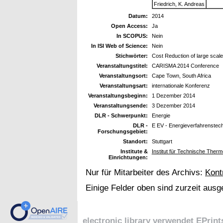
Friedrich, K. Andreas
Datum:
2014
Open Access:
Ja
In SCOPUS:
Nein
In ISI Web of Science:
Nein
Stichwörter:
Cost Reduction of large scal
Veranstaltungstitel:
CARISMA 2014 Conference
Veranstaltungsort:
Cape Town, South Africa
Veranstaltungsart:
internationale Konferenz
Veranstaltungsbeginn:
1 Dezember 2014
Veranstaltungsende:
3 Dezember 2014
DLR - Schwerpunkt:
Energie
DLR -
E EV - Energieverfahrenstec
Forschungsgebiet:
Standort:
Stuttgart
Institute &
Institut für Technische Ther
Einrichtungen:
Nur für Mitarbeiter des Archivs:
Kont
Einige Felder oben sind zurzeit ausg
electronic library verwendet
EPrint