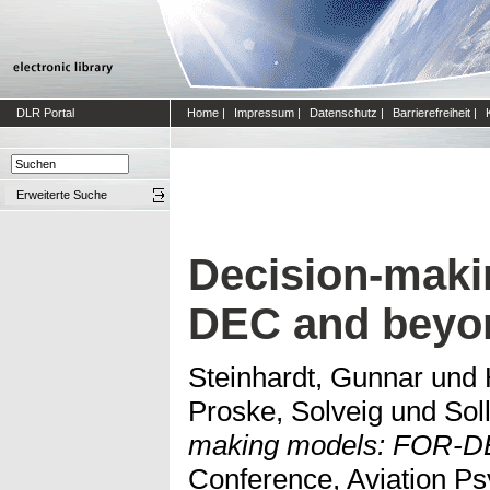
DLR Portal
Home
|
Impressum
|
Datenschutz
|
Barrierefreiheit
|
Erweiterte Suche
Decision-maki
DEC and beyo
Steinhardt, Gunnar
und
Proske, Solveig
und
Sol
making models: FOR-D
Conference, Aviation Psy