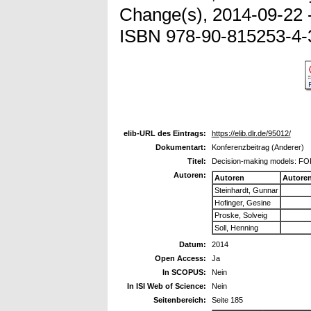
Change(s), 2014-09-22 -
ISBN 978-90-815253-4-
elib-URL des Eintrags:
https://elib.dlr.de/95012/
Dokumentart:
Konferenzbeitrag (Anderer)
Titel:
Decision-making models: F
Autoren:
Autoren
Autore
Steinhardt, Gunnar
Hofinger, Gesine
Proske, Solveig
Soll, Henning
Datum:
2014
Open Access:
Ja
In SCOPUS:
Nein
In ISI Web of Science:
Nein
Seitenbereich:
Seite 185