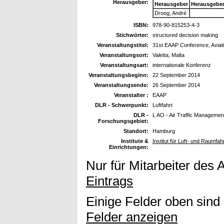
Herausgeber:
Herausgeber
Herausgebe
Droog, André
ISBN:
978-90-815253-4-3
Stichwörter:
structured decision making
Veranstaltungstitel:
31st EAAP Conference, Aviati
Veranstaltungsort:
Valetta, Malta
Veranstaltungsart:
internationale Konferenz
Veranstaltungsbeginn:
22 September 2014
Veranstaltungsende:
26 September 2014
Veranstalter :
EAAP
DLR - Schwerpunkt:
Luftfahrt
DLR -
L AO - Air Traffic Managemen
Forschungsgebiet:
Standort:
Hamburg
Institute &
Institut für Luft- und Raumfa
Einrichtungen:
Nur für Mitarbeiter des 
Eintrags
Einige Felder oben sind
Felder anzeigen