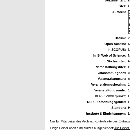
Dokumentart:
K
Titel:
E
Autoren:
Datum:
2
Open Access:
N
In SCOPUS:
N
In ISI Web of Science:
N
Stichwörter:
F
Veranstaltungstitel:
D
Veranstaltungsort:
A
Veranstaltungsart:
n
Veranstaltungsbeginn:
1
Veranstaltungsende:
1
DLR - Schwerpunkt:
L
DLR - Forschungsgebiet:
L
Standort:
H
Institute & Einrichtungen:
L
Nur für Mitarbeiter des Archivs:
Kontrollseite des Eintrag
Einige Felder oben sind zurzeit ausgeblendet:
Alle Felder