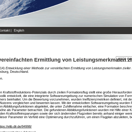
Kontakt
|
English
vereinfachten Ermittlung von Leistungsmerkmalen zi
14)
Entwicklung einer Methode zur vereinfachten Ermittlung von Leistungsmerkmalen ziviler
sburg, Deutschland.
en.
Kraftstoffreduktions-Potenzials durch zivilen Formationsflug stellt eine große Herausford
dik entwickelt, die eine integrierte Softwareumgebung zur numerischen Simulation von Forma
ners beinhaltet. Um die Bewertung vorzunehmen, wurden Ineffizienzmetriken definiert, mit 
en Nutzens vergleichen und bewerten lassen. Mit der entwickelten Softwareumgebung wurden
 Abbildungsfunktionen abgeleitet, die unter Zuhilfenahme einfacher, eine Formation besch
höhe als Parameter betrachtet. Die gefundenen Abbildungsfunktionen wurden mit Hilfe einer K
nden Kraftstoffeinsparungen sowie der sich ändernden Flugzeiten bereits anhand einiger we
d dieser Parameter im Vorfeld eine Optimierung durchzuführen, um einen Flugplan abzuleiten,
ttps://elib.dlr.de/94998/