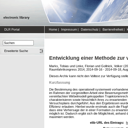
DLR Portal
Home
|
Impressum
|
Datenschutz
|
Barrierefreiheit
|
Erweiterte Suche
Entwicklung einer Methode zur 
Marks, Tobias
und
Linke, Florian
und
Gollnick, Volker
(20
Raumfahrtkongress 2014, 2014-09-16 - 2014-09-18, Aug
Dieses Archiv kann nicht den Volltext zur Verfügung stell
Kurzfassung
Die Bestimmung des operationell systemweit vorhandenen 
im Rahmen der vorgestellten Arbeit eine Bewertungsmetho
vereinfachten Wirbelmodell gekoppelten Trajektorienrech
charakterisieren sowie hinsichtlich ihres zu erwartend
Versuchsplans durchgeführt. Aus den Ergebnissen wurden
Effizienz erlauben. Hierbei wurde erstmals auch die Flug
dass eine Vorhersage der in einer Formation zu erwarte
möglich ist. Dadurch ergibt sich die Möglichkeit, anhan
maximiert werden.
elib-URL des Eintrags:
h