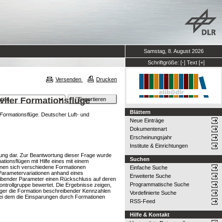
Samstag, 8. August 2026
Schriftgröße:
[-]
Text
[+]
Versenden
Drucken
viler Formationsflüge
Blättern
 Formationsflüge.
Deutscher Luft- und
Neue Einträge
Dokumentenart
Erscheinungsjahr
Institute & Einrichtungen
erung dar. Zur Beantwortung dieser Frage wurde
Suchen
tionsflügen mit Hilfe eines mit einem
denen sich verschiedene Formationen
Einfache Suche
 Parametervariationen anhand eines
Erweiterte Suche
reibender Parameter einen Rückschluss auf deren
Programmatische Suche
ontrollgruppe bewertet. Die Ergebnisse zeigen,
niger die Formation beschreibender Kennzahlen
Vordefinierte Suche
 bei dem die Einsparungen durch Formationen
RSS-Feed
Hilfe & Kontakt