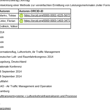
onferenzbeitrag (Vortrag)
ntwicklung einer Methode zur vereinfachten Ermittlung von Leistungsmerkmalen ziviler Form
Autoren
Autoren-ORCID-iD
https://orcid.org/0000-0002-4225-5672
Marks, Tobias
https://orcid.org/0000-0003-1403-3471
Linke, Florian
Gollnick, Volker
014
ein
ein
ein
ormationsflug, Luftverkehr, Air Traffic Management
eutscher Luft- und Raumfahrtkongress 2014
ugsburg, Deutschland
ationale Konferenz
6 September 2014
8 September 2014
uftfahrt
 AO - Air Traffic Management and Operation
amburg
ufttransportsysteme > Luftverkehrsinfrastrukturen und Prozesse
s
 anzeigen