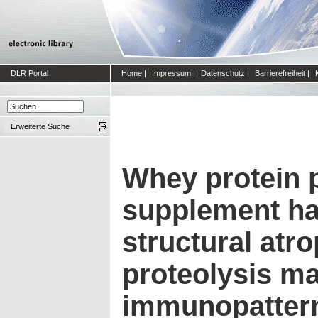
DLR Portal
Home
|
Impressum
|
Datenschutz
|
Barrierefreiheit
|
Erweiterte Suche
Whey protein 
supplement has
structural atr
proteolysis m
immunopattern