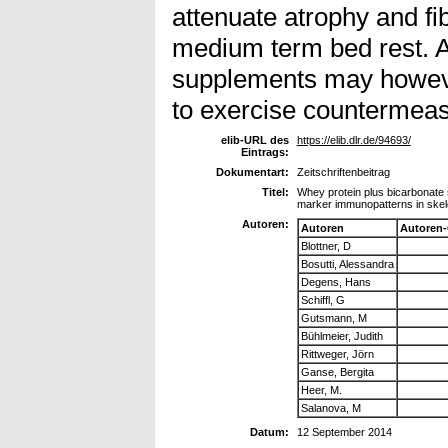
attenuate atrophy and fib
medium term bed rest. A
supplements may howeve
to exercise countermeas
elib-URL des
https://elib.dlr.de/94693/
Eintrags:
Dokumentart:
Zeitschriftenbeitrag
Titel:
Whey protein plus bicarbonate s
marker immunopatterns in skele
Autoren:
Autoren
Autoren
Blottner, D
Bosutti, Alessandra
Degens, Hans
Schiffl, G
Gutsmann, M
Bühlmeier, Judith
Rittweger, Jörn
Ganse, Bergita
Heer, M.
Salanova, M
Datum:
12 September 2014