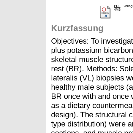
PDF
- Verlag
4MB
Kurzfassung
Objectives: To investigat
plus potassium bicarbo
skeletal muscle structur
rest (BR). Methods: Sol
lateralis (VL) biopsies 
healthy male subjects (
BR once with and once w
as a dietary countermea
design). The structural 
type distribution) were a