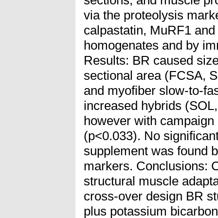
sections, and muscle pr
via the proteolysis mark
calpastatin, MuRF1 and 
homogenates and by im
Results: BR caused size
sectional area (FCSA, S
and myofiber slow-to-fast
increased hybrids (SOL,
however with campaign 
(p<0.033). No significan
supplement was found by
markers. Conclusions: C
structural muscle adapta
cross-over design BR st
plus potassium bicarbon