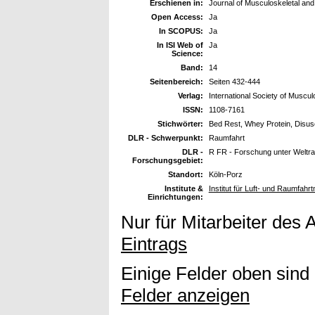
Erschienen in:
Journal of Musculoskeletal and
Open Access:
Ja
In SCOPUS:
Ja
In ISI Web of
Ja
Science:
Band:
14
Seitenbereich:
Seiten 432-444
Verlag:
International Society of Muscul
ISSN:
1108-7161
Stichwörter:
Bed Rest, Whey Protein, Disus
DLR - Schwerpunkt:
Raumfahrt
DLR -
R FR - Forschung unter Welt
Forschungsgebiet:
Standort:
Köln-Porz
Institute &
Institut für Luft- und Raumfahr
Einrichtungen:
Nur für Mitarbeiter des 
Eintrags
Einige Felder oben sind
Felder anzeigen