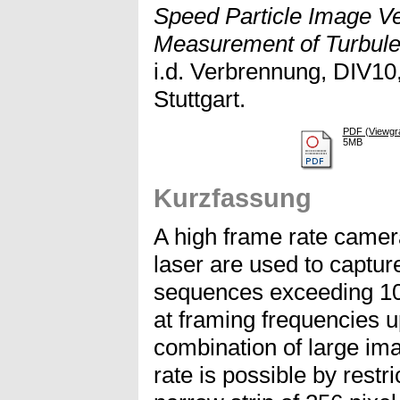
Speed Particle Image Vel
Measurement of Turbulen
i.d. Verbrennung, DIV10
Stuttgart.
PDF (Viewgr
5MB
Kurzfassung
A high frame rate came
laser are used to captur
sequences exceeding 10
at framing frequencies 
combination of large i
rate is possible by restri