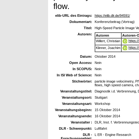
flow.
elib-URL des Eintrags:
https://elib.dlr.de/94591/
Dokumentart:
Konferenzbeitrag (Vortrag)
Titel:
High-Speed Particle Image Vel
Autoren:
Autoren
Autoren-
https:
Willert, Christian
https:
Klinner, Joachim
Datum:
Oktober 2014
Open Access:
Nein
In SCOPUS:
Nein
In ISI Web of Science:
Nein
Stichwörter:
particle image velocimetry, PI
flows, high speed camera, cha
Veranstaltungstitel:
Diagnostik i.d. Verbrennung,
Veranstaltungsort:
Stuttgart
Veranstaltungsart:
Workshop
Veranstaltungsbeginn:
15 Oktober 2014
Veranstaltungsende:
16 Oktober 2014
Veranstalter :
DLR, Inst. f. Verbrennungste
DLR - Schwerpunkt:
Luftfahrt
DLR -
L ER - Engine Research
Forschungsgebiet: