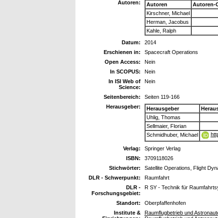
Autoren:
Autoren
Autoren-
Kirschner, Michael
Herman, Jacobus
Kahle, Ralph
Datum:
2014
Erschienen in:
Spacecraft Operations
Open Access:
Nein
In SCOPUS:
Nein
In ISI Web of
Nein
Science:
Seitenbereich:
Seiten 119-166
Herausgeber:
Herausgeber
Herau
Uhlig, Thomas
Sellmaier, Florian
htt
Schmidhuber, Michael
Verlag:
Springer Verlag
ISBN:
3709118026
Stichwörter:
Satellite Operations, Flight Dy
DLR - Schwerpunkt:
Raumfahrt
DLR -
R SY - Technik für Raumfahrt
Forschungsgebiet:
Standort:
Oberpfaffenhofen
Institute &
Raumflugbetrieb und Astronaut