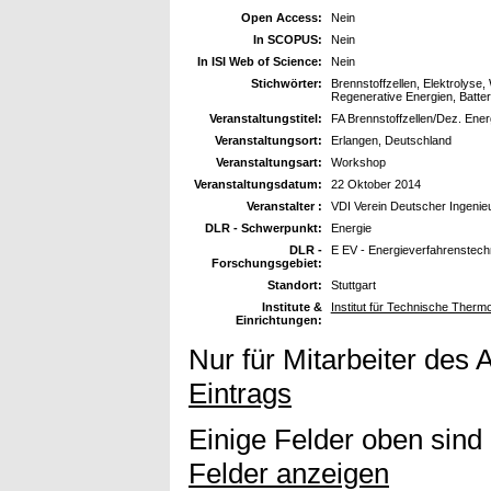
Open Access:
Nein
In SCOPUS:
Nein
In ISI Web of Science:
Nein
Stichwörter:
Brennstoffzellen, Elektrolyse
Regenerative Energien, Batter
Veranstaltungstitel:
FA Brennstoffzellen/Dez. Ene
Veranstaltungsort:
Erlangen, Deutschland
Veranstaltungsart:
Workshop
Veranstaltungsdatum:
22 Oktober 2014
Veranstalter :
VDI Verein Deutscher Ingenie
DLR - Schwerpunkt:
Energie
DLR -
E EV - Energieverfahrenstech
Forschungsgebiet:
Standort:
Stuttgart
Institute &
Institut für Technische Ther
Einrichtungen:
Nur für Mitarbeiter des 
Eintrags
Einige Felder oben sind
Felder anzeigen