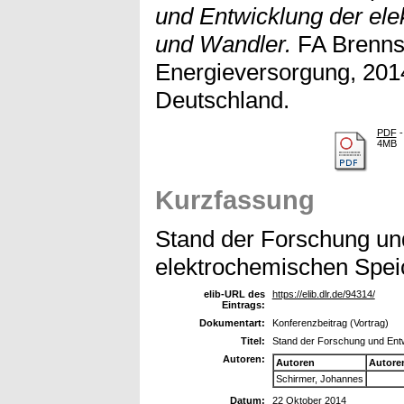
und Entwicklung der el
und Wandler.
FA Brennst
Energieversorgung, 201
Deutschland.
PDF
-
4MB
Kurzfassung
Stand der Forschung un
elektrochemischen Spei
elib-URL des
https://elib.dlr.de/94314/
Eintrags:
Dokumentart:
Konferenzbeitrag (Vortrag)
Titel:
Stand der Forschung und Ent
Autoren:
Autoren
Autore
Schirmer, Johannes
Datum:
22 Oktober 2014