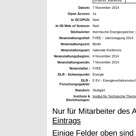
Grashof, Katherina
Datum:
7 November 2014
Open Access:
Ja
In SCOPUS:
Nein
In ISI Web of Science:
Nein
Stichwörter:
thermische Energiespeicher, s
Veranstaltungstitel:
FVEE – Jahrestagung 2014
Veranstaltungsort:
Berlin
Veranstaltungsart:
nationale Konferenz
Veranstaltungsbeginn:
6 November 2014
Veranstaltungsende:
7 November 2014
Veranstalter :
FVEE
DLR - Schwerpunkt:
Energie
DLR -
E EV - Energieverfahrenstec
Forschungsgebiet:
Standort:
Stuttgart
Institute &
Institut für Technische The
Einrichtungen:
Nur für Mitarbeiter des 
Eintrags
Einige Felder oben sind