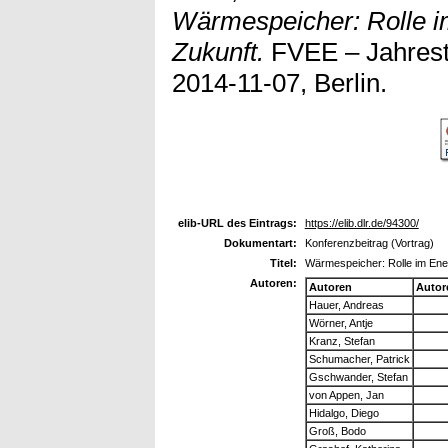
Wärmespeicher: Rolle i
Zukunft.
FVEE – Jahrest
2014-11-07, Berlin.
elib-URL des Eintrags:
https://elib.dlr.de/94300/
Dokumentart:
Konferenzbeitrag (Vortrag)
Titel:
Wärmespeicher: Rolle im Ene
Autoren:
Autoren
Autor
Hauer, Andreas
Wörner, Antje
Kranz, Stefan
Schumacher, Patrick
Gschwander, Stefan
von Appen, Jan
Hidalgo, Diego
Groß, Bodo