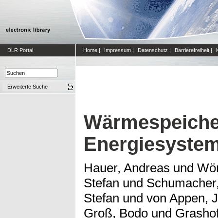
DLR Portal
Home
|
Impressum
|
Datenschutz
|
Barrierefreiheit
|
Erweiterte Suche
Wärmespeicher
Energiesystem
Hauer, Andreas
und
Wör
Stefan
und
Schumacher,
Stefan
und
von Appen, 
Groß, Bodo
und
Grashof