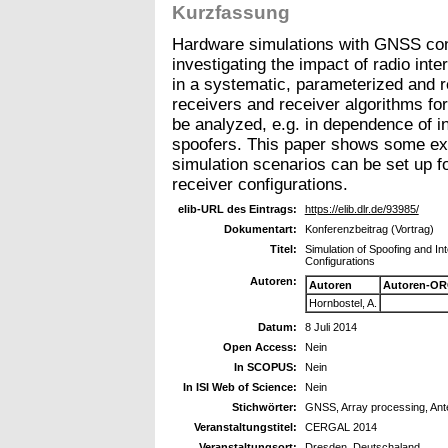
Kurzfassung
Hardware simulations with GNSS cons
investigating the impact of radio in
in a systematic, parameterized and r
receivers and receiver algorithms for
be analyzed, e.g. in dependence of i
spoofers. This paper shows some ex
simulation scenarios can be set up f
receiver configurations.
elib-URL des Eintrags:
https://elib.dlr.de/93985/
Dokumentart:
Konferenzbeitrag (Vortrag)
Titel:
Simulation of Spoofing and In
Configurations
Autoren:
Autoren
Autoren-OR
Hornbostel, A.
Datum:
8 Juli 2014
Open Access:
Nein
In SCOPUS:
Nein
In ISI Web of Science:
Nein
Stichwörter:
GNSS, Array processing, Ante
Veranstaltungstitel:
CERGAL 2014
Veranstaltungsort:
Dresden, Deutschaland