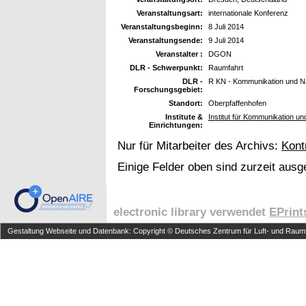
Veranstaltungsart:
internationale Konferenz
Veranstaltungsbeginn:
8 Juli 2014
Veranstaltungsende:
9 Juli 2014
Veranstalter :
DGON
DLR - Schwerpunkt:
Raumfahrt
DLR -
R KN - Kommunikation und Na
Forschungsgebiet:
Standort:
Oberpfaffenhofen
Institute &
Institut für Kommunikation un
Einrichtungen:
Nur für Mitarbeiter des Archivs:
Kont
Einige Felder oben sind zurzeit ausg
electronic library verwendet
EPrint
Gestaltung Webseite und Datenbank: Copyright © Deutsches Zentrum für Luft- und Raumfa