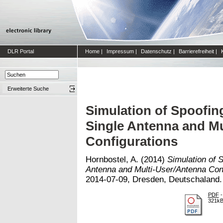
DLR Portal
Home
|
Impressum
|
Datenschutz
|
Barrierefreiheit
|
Erweiterte Suche
Simulation of Spoofing
Single Antenna and Mu
Configurations
Hornbostel, A.
(2014)
Simulation of S
Antenna and Multi-User/Antenna Conf
2014-07-09, Dresden, Deutschaland.
PDF
-
321k