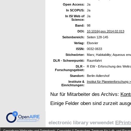
Open Access:
Ja
In SCOPUS:
Ja
In ISI Web of
Ja
Science:
Band:
98
DOI:
10.1016/j.pss.2014.02.013
Seitenbereich:
Seiten 128-145
Verlag:
Elsevier
ISSN:
0032-0633
Stichwörter:
Mars; Habitability; Aqueous en
DLR - Schwerpunkt:
Raumfahrt
DLR -
R EW - Erforschung des Welt
Forschungsgebiet:
Standort:
Berlin-Adlershof
Institute &
Institut für Planetenforschung 
Einrichtungen:
Nur für Mitarbeiter des Archivs:
Kont
Einige Felder oben sind zurzeit ausg
electronic library verwendet
EPrint
Gestaltung Webseite und Datenbank: Copyright © Deutsches Zentrum für Luft- und Raumfa