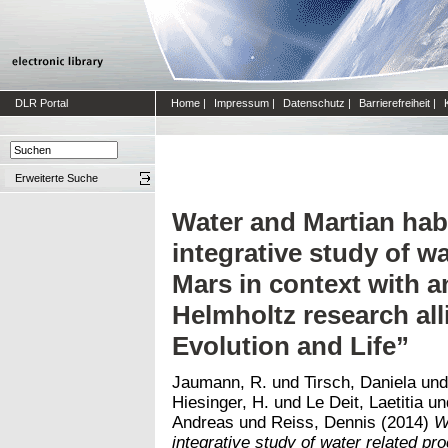
DLR Portal
Home
|
Impressum
|
Datenschutz
|
Barrierefreiheit
|
Erweiterte Suche
Water and Martian habi
integrative study of w
Mars in context with an
Helmholtz research all
Evolution and Life”
Jaumann, R.
und
Tirsch, Daniela
un
Hiesinger, H.
und
Le Deit, Laetitia
un
Andreas
und
Reiss, Dennis
(2014)
W
integrative study of water related p