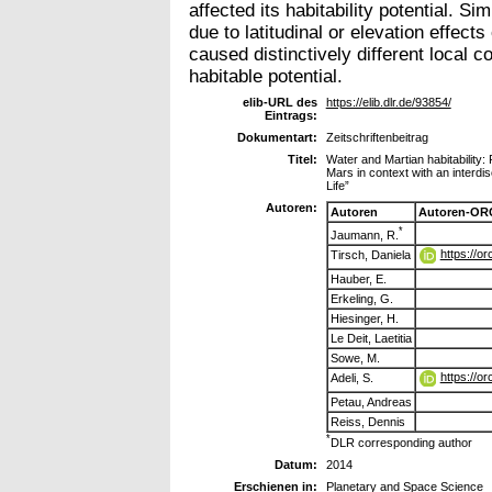
affected its habitability potential. Si
due to latitudinal or elevation effec
caused distinctively different local co
habitable potential.
elib-URL des
https://elib.dlr.de/93854/
Eintrags:
Dokumentart:
Zeitschriftenbeitrag
Titel:
Water and Martian habitability:
Mars in context with an interdi
Life”
Autoren:
Autoren
Autoren-OR
*
Jaumann, R.
https://o
Tirsch, Daniela
Hauber, E.
Erkeling, G.
Hiesinger, H.
Le Deit, Laetitia
Sowe, M.
https://o
Adeli, S.
Petau, Andreas
Reiss, Dennis
*
DLR corresponding author
Datum:
2014
Erschienen in:
Planetary and Space Science