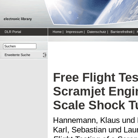
DLR Portal
Home
|
Impressum
|
Datenschutz
|
Barrierefreiheit
|
Erweiterte Suche
Free Flight Tes
Scramjet Engin
Scale Shock T
Hannemann, Klaus
und
Karl, Sebastian
und
Laur