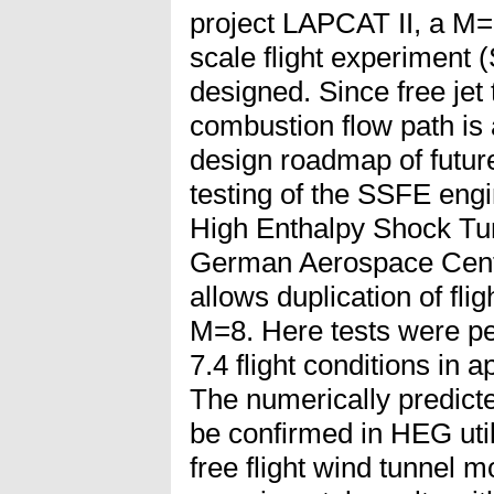
project LAPCAT II, a M=
scale flight experiment
designed. Since free jet 
combustion flow path is 
design roadmap of futur
testing of the SSFE eng
High Enthalpy Shock Tu
German Aerospace Center
allows duplication of fli
M=8. Here tests were p
7.4 flight conditions in 
The numerically predicte
be confirmed in HEG utili
free flight wind tunnel 