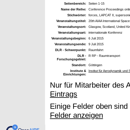
Seitenbereich:
Seiten 1-15
Name der Reihe:
Conference Proceedings onli
Stichwörter:
forces, LAPCAT II, supersoni
Veranstaltungstitel:
20th AIAA International Spa
Veranstaltungsort:
Glasgow, Scotland, United K
Veranstaltungsart:
internationale Konferenz
Veranstaltungsbeginn:
6 Juli 2015
Veranstaltungsende:
9 Juli 2015
DLR - Schwerpunkt:
Raumfahrt
DLR -
R RP - Raumtransport
Forschungsgebiet:
Standort:
Göttingen
Institute &
Institut für Aerodynamik un
Einrichtungen:
Nur für Mitarbeiter des 
Eintrags
Einige Felder oben sind
Felder anzeigen