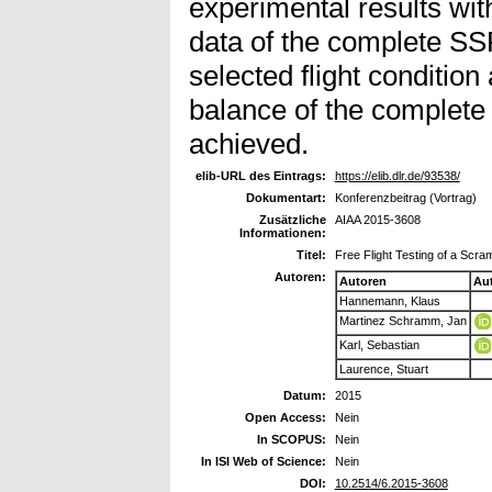
experimental results w
data of the complete SS
selected flight condition
balance of the complete 
achieved.
elib-URL des Eintrags:
https://elib.dlr.de/93538/
Dokumentart:
Konferenzbeitrag (Vortrag)
Zusätzliche
AIAA 2015-3608
Informationen:
Titel:
Free Flight Testing of a Scra
Autoren:
Autoren
Au
Hannemann, Klaus
Martinez Schramm, Jan
Karl, Sebastian
Laurence, Stuart
Datum:
2015
Open Access:
Nein
In SCOPUS:
Nein
In ISI Web of Science:
Nein
DOI:
10.2514/6.2015-3608