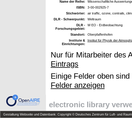
Name der Reihe:
Wissenschaftliche Auswertun
ISBN:
3-00-002925-7
Stichwörter:
air traffic, ozone, contrails, cli
DLR - Schwerpunkt:
Weltraum
DLR -
W EO - Erdbeobachtung
Forschungsgebiet:
Standort:
Oberpfaffenhofen
Institute &
Institut für Physik der Atmosph
Einrichtungen:
Nur für Mitarbeiter des 
Eintrags
Einige Felder oben sind
Felder anzeigen
electronic library ver
Gestaltung Webseite und Datenbank: Copyright © Deutsches Zentrum für Luft- und Raumfa