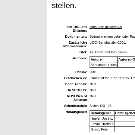
stellen.
elib-URL des
https://elib.dlr.de/9343/
Eintrags:
Dokumentart:
Beitrag in einem Lehr- oder F
Zusätzliche
LIDO-Berichtsjahr=2001,
Informationen:
Titel:
Air Traffic and the Climate
Autoren:
Autoren
Autoren-O
Schumann, Ulrich
Datum:
2001
Erschienen in:
Climate of the 21st Century: 
Open Access:
Nein
In SCOPUS:
Nein
In ISI Web of
Nein
Science:
Seitenbereich:
Seiten 123-126
Herausgeber:
Herausgeber
Herausgebe
Hupfer, José L.
Lozán, Hartmut
Graßl, Peter