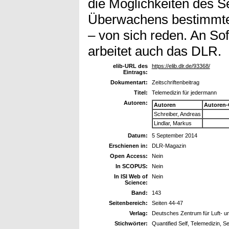
die Möglichkeiten des Se
Überwachens bestimmter
– von sich reden. An Sof
arbeitet auch das DLR.
elib-URL des
https://elib.dlr.de/93368/
Eintrags:
Dokumentart:
Zeitschriftenbeitrag
Titel:
Telemedizin für jedermann
Autoren:
Autoren
Autoren-
Schreiber, Andreas
Lindlar, Markus
Datum:
5 September 2014
Erschienen in:
DLR-Magazin
Open Access:
Nein
In SCOPUS:
Nein
In ISI Web of
Nein
Science:
Band:
143
Seitenbereich:
Seiten 44-47
Verlag:
Deutsches Zentrum für Luft- 
Stichwörter:
Quantified Self, Telemedizin, S