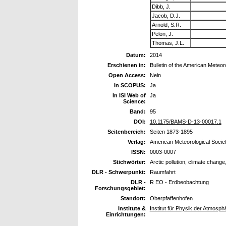
Dibb, J.
Jacob, D.J.
Arnold, S.R.
Pelon, J.
Thomas, J.L.
Datum:
2014
Erschienen in:
Bulletin of the American Meteor
Open Access:
Nein
In SCOPUS:
Ja
In ISI Web of
Ja
Science:
Band:
95
DOI:
10.1175/BAMS-D-13-00017.1
Seitenbereich:
Seiten 1873-1895
Verlag:
American Meteorological Socie
ISSN:
0003-0007
Stichwörter:
Arctic pollution, climate change,
DLR - Schwerpunkt:
Raumfahrt
DLR -
R EO - Erdbeobachtung
Forschungsgebiet:
Standort:
Oberpfaffenhofen
Institute &
Institut für Physik der Atmosp
Einrichtungen: