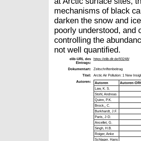
at Arctic surface sites, 
mechanisms of black carb
darken the snow and ice 
poorly understood, and
controlling the abundan
not well quantified.
elib-URL des
https://elib.dlr.de/93248/
Eintrags:
Dokumentart:
Zeitschriftenbeitrag
Titel:
Arctic Air Pollution: 1 New I
Autoren:
Autoren
Autoren-OR
Law, K. S.
Stohl, Andreas
Quinn, P.K.
Brock,, C.
Burkhardt, J.F.
Paris, J-D.
Ancellet, G.
Singh, H.B.
Roiger, Anke
Schlager, Hans