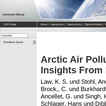
DLR Portal
Home
|
Impressum
|
Datenschutz
|
Barrierefreiheit
|
Erweiterte Suche
Arctic Air Pol
Insights Fro
Law, K. S.
und
Stohl, A
Brock,, C.
und
Burkhardt
Ancellet, G.
und
Singh, 
Schlager, Hans
und
Dibb