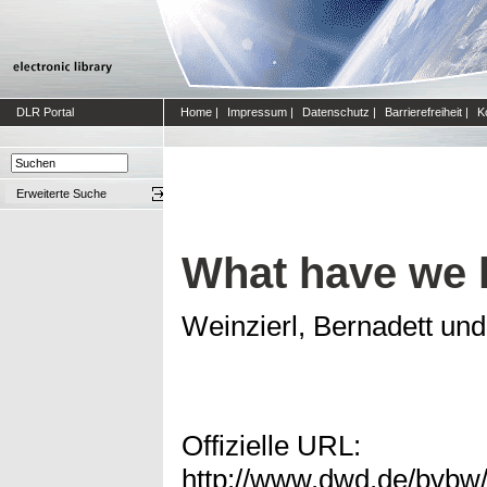
DLR Portal
Home
|
Impressum
|
Datenschutz
|
Barrierefreiheit
|
K
Erweiterte Suche
What have we l
Weinzierl, Bernadett
un
Offizielle URL:
http://www.dwd.de/bvbw