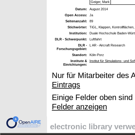
Geiger, Mark
Datum:
August 2014
Open Access:
Ja
Seitenanzahl:
89
Stichwörter:
TiGL, Klappen, Kontrollflächen
Institution:
Duale Hochschule Baden-Würt
DLR - Schwerpunkt:
Luftfahrt
DLR -
L AR - Aircraft Research
Forschungsgebiet:
Standort:
Köln-Porz
Institute &
Institut für Simulations- und 
Einrichtungen:
Nur für Mitarbeiter des 
Eintrags
Einige Felder oben sind
Felder anzeigen
electronic library ver