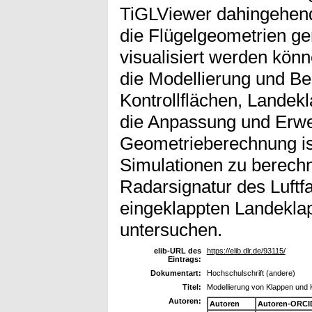
TiGLViewer dahingehend
die Flügelgeometrien g
visualisiert werden kön
die Modellierung und B
Kontrollflächen, Landek
die Anpassung und Erwe
Geometrieberechnung is
Simulationen zu berechn
Radarsignatur des Luftf
eingeklappten Landekla
untersuchen.
elib-URL des
https://elib.dlr.de/93115/
Eintrags:
Dokumentart:
Hochschulschrift (andere)
Titel:
Modellierung von Klappen und K
Autoren:
Autoren
Autoren-ORCI