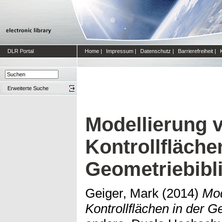
DLR Portal
Home
|
Impressum
|
Datenschutz
|
Barrierefreiheit
|
Erweiterte Suche
Modellierung 
Kontrollfläche
Geometriebibl
Geiger, Mark
(2014)
Mod
Kontrollflächen in der G