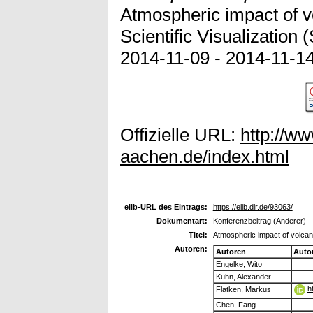
Atmospheric impact of v
Scientific Visualization
2014-11-09 - 2014-11-14
Offizielle URL:
http://ww
aachen.de/index.html
elib-URL des Eintrags:
https://elib.dlr.de/93063/
Dokumentart:
Konferenzbeitrag (Anderer)
Titel:
Atmospheric impact of volcan
Autoren:
Autoren
Auto
Engelke, Wito
Kuhn, Alexander
h
Flatken, Markus
Chen, Fang