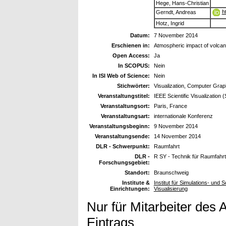
Hege, Hans-Christian
h
Gerndt, Andreas
Hotz, Ingrid
Datum:
7 November 2014
Erschienen in:
Atmospheric impact of volcan
Open Access:
Ja
In SCOPUS:
Nein
In ISI Web of Science:
Nein
Stichwörter:
Visualization, Computer Grap
Veranstaltungstitel:
IEEE Scientific Visualization
Veranstaltungsort:
Paris, France
Veranstaltungsart:
internationale Konferenz
Veranstaltungsbeginn:
9 November 2014
Veranstaltungsende:
14 November 2014
DLR - Schwerpunkt:
Raumfahrt
DLR -
R SY - Technik für Raumfahr
Forschungsgebiet:
Standort:
Braunschweig
Institute &
Institut für Simulations- und
Einrichtungen:
Visualisierung
Nur für Mitarbeiter des 
Eintrags