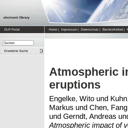
DLR Portal
Home
|
Impressum
|
Datenschutz
|
Barrierefreiheit
|
Erweiterte Suche
Atmospheric i
eruptions
Engelke, Wito
und
Kuhn
Markus
und
Chen, Fang
und
Gerndt, Andreas
un
Atmospheric impact of v