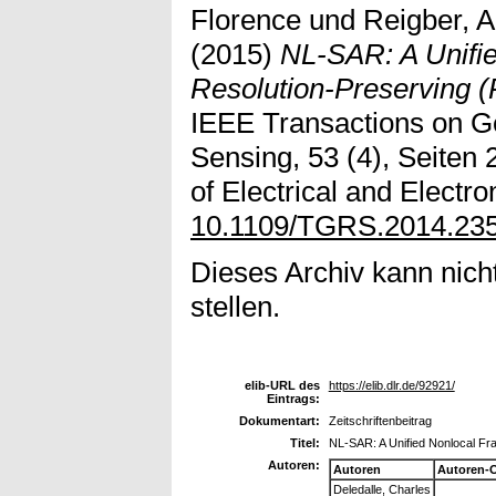
Florence
und
Reigber, 
(2015)
NL-SAR: A Unifi
Resolution-Preserving (
IEEE Transactions on 
Sensing, 53 (4), Seiten 
of Electrical and Electro
10.1109/TGRS.2014.23
Dieses Archiv kann nicht
stellen.
elib-URL des
https://elib.dlr.de/92921/
Eintrags:
Dokumentart:
Zeitschriftenbeitrag
Titel:
NL-SAR: A Unified Nonlocal Fr
Autoren:
Autoren
Autoren-
Deledalle, Charles