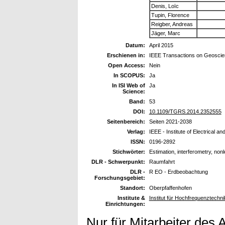
Denis, Loïc
Tupin, Florence
Reigber, Andreas
Jäger, Marc
Datum:
April 2015
Erschienen in:
IEEE Transactions on Geosci
Open Access:
Nein
In SCOPUS:
Ja
In ISI Web of
Ja
Science:
Band:
53
DOI:
10.1109/TGRS.2014.2352555
Seitenbereich:
Seiten 2021-2038
Verlag:
IEEE - Institute of Electrical a
ISSN:
0196-2892
Stichwörter:
Estimation, interferometry, non
DLR - Schwerpunkt:
Raumfahrt
DLR -
R EO - Erdbeobachtung
Forschungsgebiet:
Standort:
Oberpfaffenhofen
Institute &
Institut für Hochfrequenztech
Einrichtungen:
Nur für Mitarbeiter des 