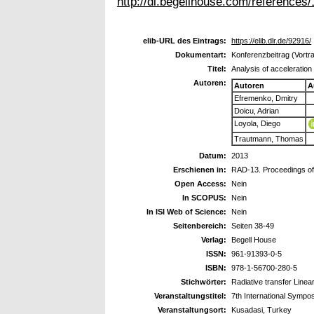
http://dl.begellhouse.com/referenc
elib-URL des Eintrags:
https://elib.dlr.de/92916/
Dokumentart:
Konferenzbeitrag (Vortr
Titel:
Analysis of acceleration
Autoren:
Autoren
A
Efremenko, Dmitry
Doicu, Adrian
Loyola, Diego
Trautmann, Thomas
Datum:
2013
Erschienen in:
RAD-13. Proceedings of 
Open Access:
Nein
In SCOPUS:
Nein
In ISI Web of Science:
Nein
Seitenbereich:
Seiten 38-49
Verlag:
Begell House
ISSN:
961-91393-0-5
ISBN:
978-1-56700-280-5
Stichwörter:
Radiative transfer Linear
Veranstaltungstitel:
7th International Sympo
Veranstaltungsort:
Kusadasi, Turkey