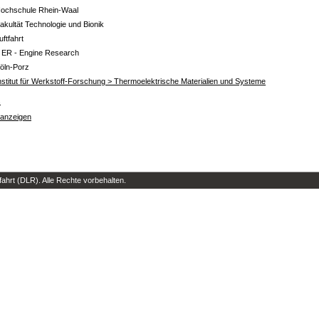
ochschule Rhein-Waal
akultät Technologie und Bionik
uftfahrt
 ER - Engine Research
öln-Porz
nstitut für Werkstoff-Forschung > Thermoelektrische Materialien und Systeme
s
 anzeigen
hrt (DLR). Alle Rechte vorbehalten.