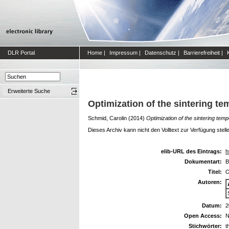
DLR Portal
Home
|
Impressum
|
Datenschutz
|
Barrierefreiheit
|
Erweiterte Suche
Optimization of the sintering te
Schmid, Carolin
(2014)
Optimization of the sintering temp
Dieses Archiv kann nicht den Volltext zur Verfügung stell
elib-URL des Eintrags:
h
Dokumentart:
B
Titel:
O
Autoren:
Datum:
2
Open Access:
N
Stichwörter:
t