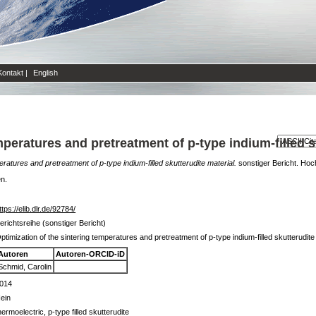
Kontakt
|
English
mperatures and pretreatment of p-type indium-filled s
eratures and pretreatment of p-type indium-filled skutterudite material.
sonstiger Bericht. Ho
en.
ttps://elib.dlr.de/92784/
erichtsreihe (sonstiger Bericht)
ptimization of the sintering temperatures and pretreatment of p-type indium-filled skutterudite
Autoren
Autoren-ORCID-iD
Schmid, Carolin
014
ein
hermoelectric, p-type filled skutterudite