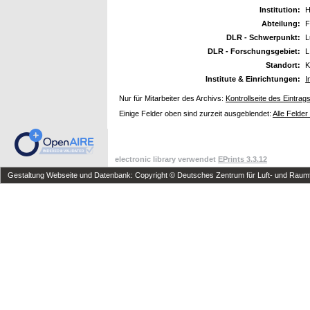
Institution:
H
Abteilung:
F
DLR - Schwerpunkt:
L
DLR - Forschungsgebiet:
L
Standort:
K
Institute & Einrichtungen:
I
Nur für Mitarbeiter des Archivs:
Kontrollseite des Eintrag
Einige Felder oben sind zurzeit ausgeblendet:
Alle Felder
electronic library verwendet
EPrints 3.3.12
Gestaltung Webseite und Datenbank: Copyright © Deutsches Zentrum für Luft- und Raumfa