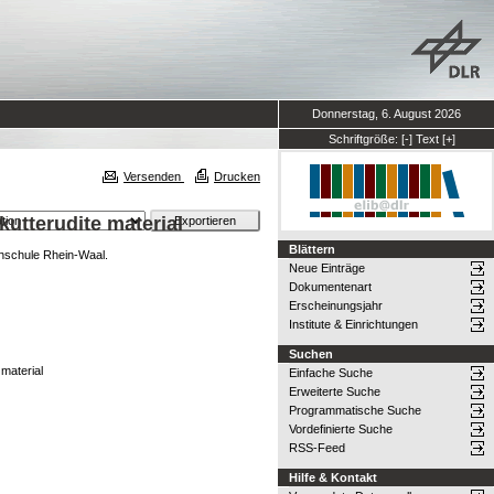
Donnerstag, 6. August 2026
Schriftgröße:
[-]
Text
[+]
Versenden
Drucken
kutterudite material
Blättern
chschule Rhein-Waal.
Neue Einträge
Dokumentenart
Erscheinungsjahr
Institute & Einrichtungen
Suchen
 material
Einfache Suche
Erweiterte Suche
Programmatische Suche
Vordefinierte Suche
RSS-Feed
Hilfe & Kontakt