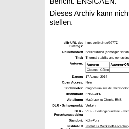
Bericht. ENSICAEN.
Dieses Archiv kann nicht
stellen.
elib-URL des
https://elib.dlr.de/92777/
Eintrags:
Dokumentart:
Berichtsreihe (sonstiger Berich
Titel:
Thermal stability and contactin
Autoren:
Autoren
Autoren-OR
Gloanec, Céline
Datum:
17 August 2014
Open Access:
Nein
Stichwörter:
magnesium silicide, thermoelec
Institution:
ENSICAEN
Abteilung:
Matériaux et Chimie, EMS
DLR - Schwerpunkt:
Verkehr
DLR -
V BF - Bodengebundene Fahr
Forschungsgebiet:
Standort:
Köln-Porz
Institute &
Institut für Werkstoff-Forschu