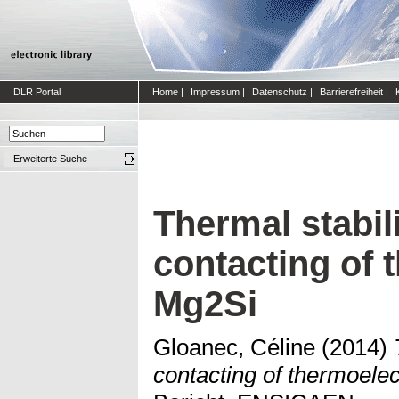
DLR Portal
Home
|
Impressum
|
Datenschutz
|
Barrierefreiheit
|
Erweiterte Suche
Thermal stabil
contacting of 
Mg2Si
Gloanec, Céline
(2014)
contacting of thermoelec