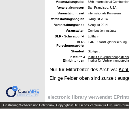
Veranstaltungstitel:
35th International Combusti
Veranstaltungsort:
San Francisco, USA
Veranstaltungsart:
internationale Konferenz
Veranstaltungsbeginn:
3 August 2014
Veranstaltungsende:
8 August 2014
Veranstalter :
Combustion Institute
DLR - Schwerpunkt:
Luftfahrt
DLR -
L AR - Starrflüglerforschung
Forschungsgebiet:
Standort:
Stuttgart
Institute &
Institut für Verbrennungstech
Einrichtungen:
Institut für Verbrennungstec
Nur für Mitarbeiter des Archivs:
Kont
Einige Felder oben sind zurzeit ausg
electronic library verwendet
EPrint
Gestaltung Webseite und Datenbank: Copyright © Deutsches Zentrum für Luft- und Raumfa