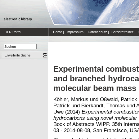
DLR Portal
Home
|
Impressum
|
Datenschutz
|
Barrierefreiheit
|
Erweiterte Suche
Experimental combusti
and branched hydroca
molecular beam mass 
Köhler, Markus
und
Oßwald, Patrick
Patrick
und
Bierkandt, Thomas
und
A
Uwe
(2014)
Experimental combustion
hydrocarbons using novel molecular
Book of Abstracts WIPP. 35th Inter
03 - 2014-08-08, San Francisco, US