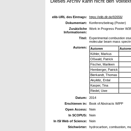
Dieses Archiv kann nicht den Volltext
elib-URL des Eintrags:
https://elib.dlr.de/92656/
Dokumentart:
Konferenzbeitrag (Poster)
Zusätzliche
Work in Progress Poster W3
Informationen:
Titel:
Experimental combustion stud
molecular beam mass spectr
Autoren:
Autoren
Autore
Köhler, Markus
Oßwald, Patrick
Fischer, Marileen
Hemberger, Patrick
Bierkandt, Thomas
Akyildiz, Erdal
Kasper, Tina
Riedel, Uwe
Datum:
2014
Erschienen in:
Book of Abstracts WIPP
Open Access:
Nein
In SCOPUS:
Nein
In ISI Web of Science:
Nein
Stichwörter:
hydrocarbon, combustion, m