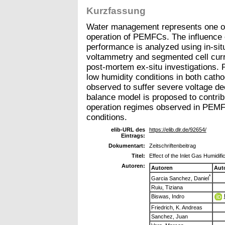
Kurzfassung
Water management represents one of 
operation of PEMFCs. The influence of
performance is analyzed using in-situ
voltammetry and segmented cell cur
post-mortem ex-situ investigations. Pa
low humidity conditions in both catho
observed to suffer severe voltage de
balance model is proposed to contrib
operation regimes observed in PEMF
conditions.
elib-URL des
https://elib.dlr.de/92654/
Eintrags:
Dokumentart:
Zeitschriftenbeitrag
Titel:
Effect of the Inlet Gas Humidi
Autoren:
Autoren
Aut
*
Garcia Sanchez, Daniel
Ruiu, Tiziana
Biswas, Indro
Friedrich, K. Andreas
Sanchez, Juan