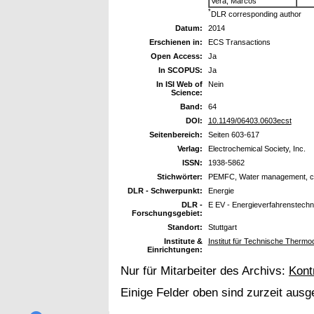
Vera, Marcos
*
DLR corresponding author
Datum:
2014
Erschienen in:
ECS Transactions
Open Access:
Ja
In SCOPUS:
Ja
In ISI Web of
Nein
Science:
Band:
64
DOI:
10.1149/06403.0603ecst
Seitenbereich:
Seiten 603-617
Verlag:
Electrochemical Society, Inc.
ISSN:
1938-5862
Stichwörter:
PEMFC, Water management, cu
DLR - Schwerpunkt:
Energie
DLR -
E EV - Energieverfahrenstechn
Forschungsgebiet:
Standort:
Stuttgart
Institute &
Institut für Technische Therm
Einrichtungen:
Nur für Mitarbeiter des Archivs:
Kont
Einige Felder oben sind zurzeit ausg