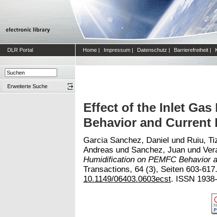
DLR Portal
Home
|
Impressum
|
Datenschutz
|
Barrierefreiheit
|
Erweiterte Suche
Effect of the Inlet Ga
Behavior and Current 
Garcia Sanchez, Daniel
und
Ruiu, Ti
Andreas
und
Sanchez, Juan
und
Ver
Humidification on PEMFC Behavior an
Transactions, 64 (3), Seiten 603-617.
10.1149/06403.0603ecst
. ISSN 1938