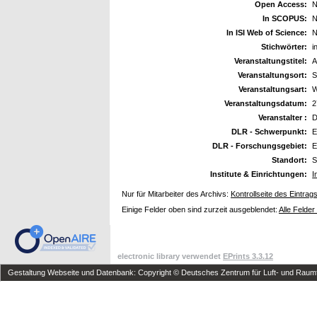
Open Access:
N
In SCOPUS:
N
In ISI Web of Science:
N
Stichwörter:
i
Veranstaltungstitel:
A
Veranstaltungsort:
S
Veranstaltungsart:
W
Veranstaltungsdatum:
2
Veranstalter :
DLR - Schwerpunkt:
E
DLR - Forschungsgebiet:
E
Standort:
S
Institute & Einrichtungen:
I
Nur für Mitarbeiter des Archivs:
Kontrollseite des Eintrag
Einige Felder oben sind zurzeit ausgeblendet:
Alle Felder
electronic library verwendet
EPrints 3.3.12
Gestaltung Webseite und Datenbank: Copyright © Deutsches Zentrum für Luft- und Raumfa