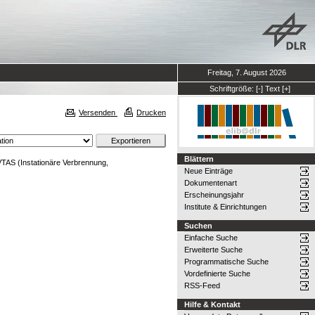
Freitag, 7. August 2026
Schriftgröße:
[-]
Text
[+]
Versenden
Drucken
Blättern
TAS (Instationäre Verbrennung,
Neue Einträge
Dokumentenart
Erscheinungsjahr
Institute & Einrichtungen
Suchen
Einfache Suche
Erweiterte Suche
Programmatische Suche
Vordefinierte Suche
RSS-Feed
Hilfe & Kontakt