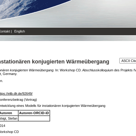
Kontakt
|
English
instationären konjugierten Wärmeübergang
tionären konjugierten Wärmeübergang.
In: Workshop CD. Abschlusskolloquium des Projekts IV
t, Germany.
en.
ttps://elib.dlr.de/92649/
onferenzbeitrag (Vortrag)
ntwicklung eines Modells für instationären konjugierten Wärmeübergang
Autoren
Autoren-ORCID-iD
Voigt, Stefan
014
orkshop CD