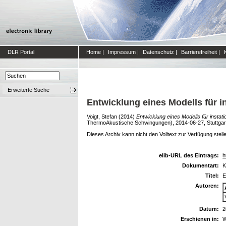
DLR Portal
Home
|
Impressum
|
Datenschutz
|
Barrierefreiheit
|
Erweiterte Suche
Entwicklung eines Modells für 
Voigt, Stefan
(2014)
Entwicklung eines Modells für insta
ThermoAkustische Schwingungen), 2014-06-27, Stuttgar
Dieses Archiv kann nicht den Volltext zur Verfügung stell
elib-URL des Eintrags:
h
Dokumentart:
K
Titel:
E
Autoren:
Datum:
2
Erschienen in:
W