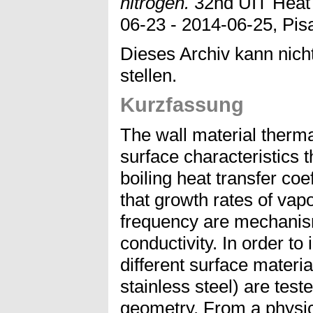
nitrogen.
32nd UIT Heat 
06-23 - 2014-06-25, Pisa,
Dieses Archiv kann nicht
stellen.
Kurzfassung
The wall material thermal
surface characteristics t
boiling heat transfer coef
that growth rates of vap
frequency are mechanism
conductivity. In order to 
different surface materi
stainless steel) are test
geometry. From a physica