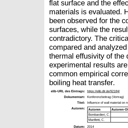
flat surface and the effec
materials is evaluated. 
been observed for the 
surfaces, while the resul
contradictory. The critic
compared and analyzed b
thermal effusivity of the 
experimental results ar
common empirical correl
boiling heat transfer.
elib-URL des Eintrags:
https://elib.dlr.de/92184/
Dokumentart:
Konferenzbeitrag (Vortrag)
Titel:
Influence of wall material on n
Autoren:
Autoren
Autoren-O
Bombardieri, C.
Manfletti, C.
Datum:
2014