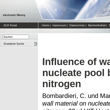
DLR Portal
Home
|
Impressum
|
Datenschutz
|
Barrierefreiheit
|
Erweiterte Suche
Influence of wa
nucleate pool b
nitrogen
Bombardieri, C.
und
Man
wall material on nucleate