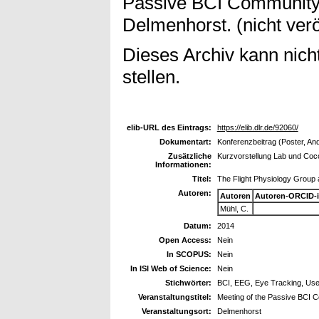
Passive BCI Community,
Delmenhorst. (nicht veröf
Dieses Archiv kann nicht
stellen.
elib-URL des Eintrags:
https://elib.dlr.de/92060/
Dokumentart:
Konferenzbeitrag (Poster, An
Zusätzliche
Kurzvorstellung Lab und Coc
Informationen:
Titel:
The Flight Physiology Group
Autoren:
Autoren
Autoren-ORCID-
Mühl, C.
Datum:
2014
Open Access:
Nein
In SCOPUS:
Nein
In ISI Web of Science:
Nein
Stichwörter:
BCI, EEG, Eye Tracking, User
Veranstaltungstitel:
Meeting of the Passive BCI 
Veranstaltungsort:
Delmenhorst