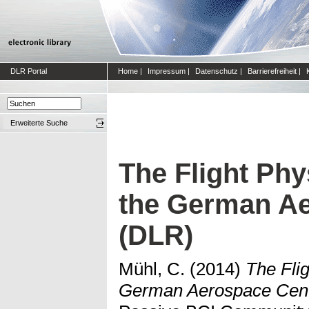
DLR Portal
Home
|
Impressum
|
Datenschutz
|
Barrierefreiheit
|
Erweiterte Suche
The Flight Phy
the German Ae
(DLR)
Mühl, C.
(2014)
The Fli
German Aerospace Cent