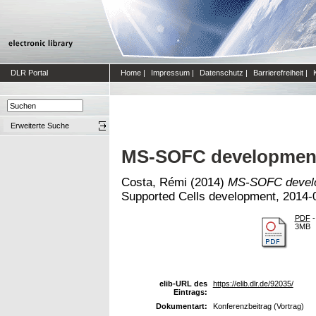
DLR Portal
Home
|
Impressum
|
Datenschutz
|
Barrierefreiheit
|
Erweiterte Suche
MS-SOFC development
Costa, Rémi
(2014)
MS-SOFC develo
Supported Cells development, 2014-0
PDF
-
3MB
elib-URL des
https://elib.dlr.de/92035/
Eintrags:
Dokumentart:
Konferenzbeitrag (Vortrag)