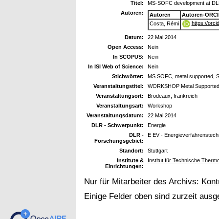
Titel:
MS-SOFC development at D
Autoren:
Autoren
Autoren-ORCI
https://orc
Costa, Rémi
Datum:
22 Mai 2014
Open Access:
Nein
In SCOPUS:
Nein
In ISI Web of Science:
Nein
Stichwörter:
MS SOFC, metal supported,
Veranstaltungstitel:
WORKSHOP Metal Supported 
Veranstaltungsort:
Brodeaux, frankreich
Veranstaltungsart:
Workshop
Veranstaltungsdatum:
22 Mai 2014
DLR - Schwerpunkt:
Energie
DLR -
E EV - Energieverfahrenstech
Forschungsgebiet:
Standort:
Stuttgart
Institute &
Institut für Technische Ther
Einrichtungen:
Nur für Mitarbeiter des Archivs:
Kont
Einige Felder oben sind zurzeit ausg