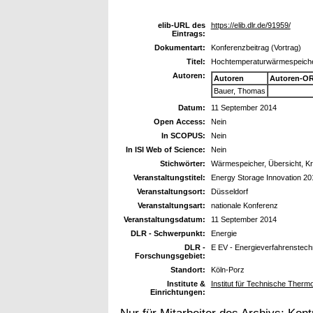
elib-URL des
https://elib.dlr.de/91959/
Eintrags:
Dokumentart:
Konferenzbeitrag (Vortrag)
Titel:
Hochtemperaturwärmespeicher 
Autoren:
Autoren
Autoren-OR
Bauer, Thomas
Datum:
11 September 2014
Open Access:
Nein
In SCOPUS:
Nein
In ISI Web of Science:
Nein
Stichwörter:
Wärmespeicher, Übersicht, K
Veranstaltungstitel:
Energy Storage Innovation 20
Veranstaltungsort:
Düsseldorf
Veranstaltungsart:
nationale Konferenz
Veranstaltungsdatum:
11 September 2014
DLR - Schwerpunkt:
Energie
DLR -
E EV - Energieverfahrenstech
Forschungsgebiet:
Standort:
Köln-Porz
Institute &
Institut für Technische Ther
Einrichtungen: