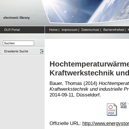
DLR Portal
Home
|
Impressum
|
Datenschutz
|
Barrierefreiheit
|
Erweiterte Suche
Hochtemperaturwärmes
Kraftwerkstechnik und
Bauer, Thomas
(2014)
Hochtemperat
Kraftwerkstechnik und industrielle P
2014-09-11, Düsseldorf.
PDF
-
4MB
Offizielle URL:
http://www.energysto