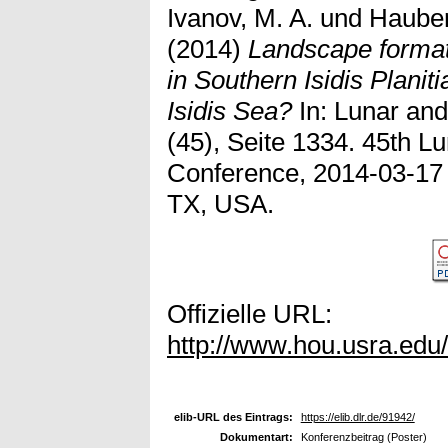
Ivanov, M. A.
und
Hauber
(2014)
Landscape format
in Southern Isidis Planiti
Isidis Sea?
In: Lunar an
(45), Seite 1334. 45th L
Conference, 2014-03-17
TX, USA.
Offizielle URL:
http://www.hou.usra.edu
elib-URL des Eintrags:
https://elib.dlr.de/91942/
Dokumentart:
Konferenzbeitrag (Poster)