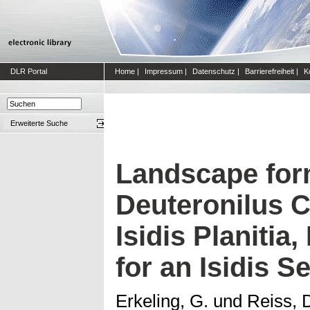
DLR Portal
Home
|
Impressum
|
Datenschutz
|
Barrierefreiheit
|
K
Erweiterte Suche
Landscape form
Deuteronilus C
Isidis Planitia
for an Isidis S
Erkeling, G.
und
Reiss, 