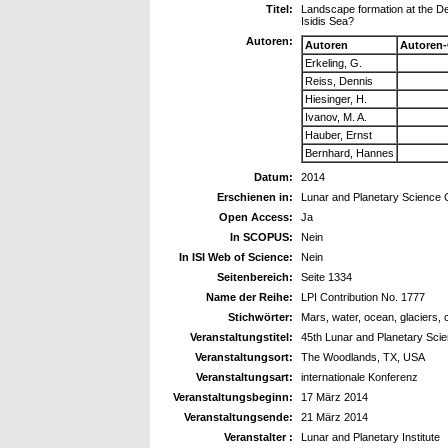
Titel:
Landscape formation at the Deu
Isidis Sea?
Autoren:
Autoren
Autoren
Erkeling, G.
Reiss, Dennis
Hiesinger, H.
Ivanov, M. A.
Hauber, Ernst
Bernhard, Hannes
Datum:
2014
Erschienen in:
Lunar and Planetary Science
Open Access:
Ja
In SCOPUS:
Nein
In ISI Web of Science:
Nein
Seitenbereich:
Seite 1334
Name der Reihe:
LPI Contribution No. 1777
Stichwörter:
Mars, water, ocean, glaciers,
Veranstaltungstitel:
45th Lunar and Planetary Sci
Veranstaltungsort:
The Woodlands, TX, USA
Veranstaltungsart:
internationale Konferenz
Veranstaltungsbeginn:
17 März 2014
Veranstaltungsende:
21 März 2014
Veranstalter :
Lunar and Planetary Institute