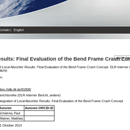
Kontakt
|
English
esults: Final Evaluation of the Bend Frame Crash Co
 of Local Absorber Results: Final Evaluation of the Bend Frame Crash Concept.
DLR-Interner B
licht)
en.
ttps://elib.dlr.de/91808/
erichtsreihe (DLR-Interner Bericht, andere)
ntegration of Local Absorber Results: Final Evaluation of the Bend Frame Crash Concept
Autoren
Autoren-ORCID-iD
Schatrow, Paul
Waimer, Matthias
1 Oktober 2014