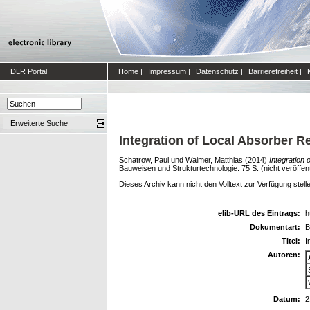
DLR Portal
Home
|
Impressum
|
Datenschutz
|
Barrierefreiheit
|
Erweiterte Suche
Integration of Local Absorber R
Schatrow, Paul
und
Waimer, Matthias
(2014)
Integration
Bauweisen und Strukturtechnologie. 75 S. (nicht veröffent
Dieses Archiv kann nicht den Volltext zur Verfügung stell
elib-URL des Eintrags:
h
Dokumentart:
B
Titel:
I
Autoren:
Datum:
2