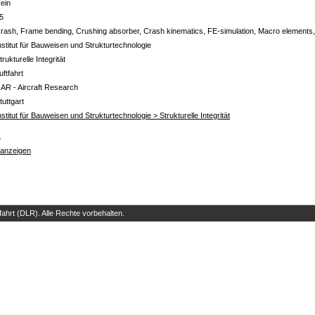
ein
5
rash, Frame bending, Crushing absorber, Crash kinematics, FE-simulation, Macro elements,
nstitut für Bauweisen und Strukturtechnologie
trukturelle Integrität
uftfahrt
 AR - Aircraft Research
tuttgart
nstitut für Bauweisen und Strukturtechnologie > Strukturelle Integrität
s
 anzeigen
hrt (DLR). Alle Rechte vorbehalten.