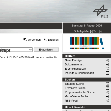
Samstag, 8. August 2026
Schriftgröße:
[-]
Text
[+]
Versenden
Drucken
ncept
Blättern
ericht. DLR-IB 435-2014/41. andere. Institut für
Neue Einträge
Dokumentenart
Erscheinungsjahr
Institute & Einrichtungen
Suchen
Einfache Suche
Erweiterte Suche
Programmatische Suche
Vordefinierte Suche
RSS-Feed
Hilfe & Kontakt