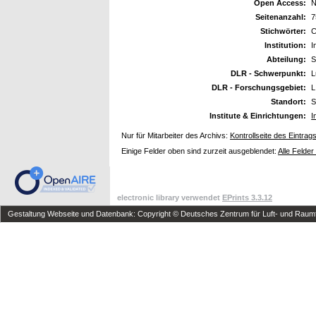
Open Access:
N
Seitenanzahl:
7
Stichwörter:
C
Institution:
I
Abteilung:
S
DLR - Schwerpunkt:
L
DLR - Forschungsgebiet:
L
Standort:
S
Institute & Einrichtungen:
I
Nur für Mitarbeiter des Archivs:
Kontrollseite des Eintrag
Einige Felder oben sind zurzeit ausgeblendet:
Alle Felder
electronic library verwendet
EPrints 3.3.12
Gestaltung Webseite und Datenbank: Copyright © Deutsches Zentrum für Luft- und Raumfa