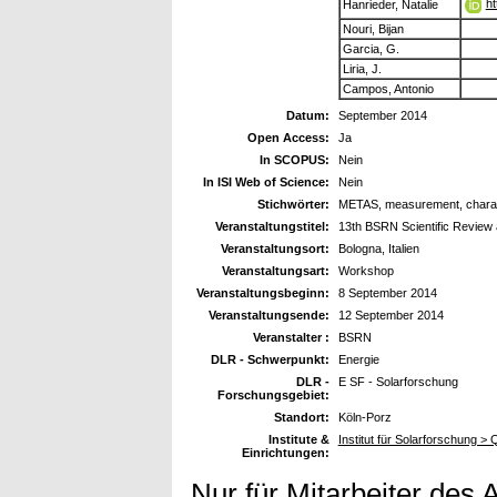
ht
Hanrieder, Natalie
Nouri, Bijan
Garcia, G.
Liria, J.
Campos, Antonio
Datum:
September 2014
Open Access:
Ja
In SCOPUS:
Nein
In ISI Web of Science:
Nein
Stichwörter:
METAS, measurement, characte
Veranstaltungstitel:
13th BSRN Scientific Revie
Veranstaltungsort:
Bologna, Italien
Veranstaltungsart:
Workshop
Veranstaltungsbeginn:
8 September 2014
Veranstaltungsende:
12 September 2014
Veranstalter :
BSRN
DLR - Schwerpunkt:
Energie
DLR -
E SF - Solarforschung
Forschungsgebiet:
Standort:
Köln-Porz
Institute &
Institut für Solarforschung > Q
Einrichtungen:
Nur für Mitarbeiter des 