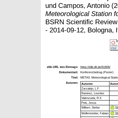
und
Campos, Antonio
(2
Meteorological Station f
BSRN Scientific Revie
- 2014-09-12, Bologna, It
elib-URL des Eintrags:
https://elib.dlr.de/91806/
Dokumentart:
Konferenzbeitrag (Poster)
Titel:
METAS: Meteorological Statio
Autoren:
Autoren
Auto
Zarzalejo, L.F.
Ramirez, Lourdes
Valenzuela, R.X.
Polo, Jesus
ht
Wilbert, Stefan
ht
Wolfertstetter, Fabian