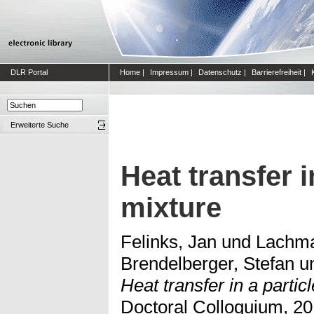
DLR Portal
Home
|
Impressum
|
Datenschutz
|
Barrierefreiheit
|
Erweiterte Suche
Heat transfer i
mixture
Felinks, Jan
und
Lachma
Brendelberger, Stefan
u
Heat transfer in a partic
Doctoral Colloquium, 20