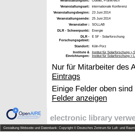
Veranstaltungsort:
Odeillo, Frankreich
Veranstaltungsart:
internationale Konferenz
Veranstaltungsbeginn:
23 Juni 2014
Veranstaltungsende:
25 Juni 2014
Veranstalter :
SOLLAB
DLR - Schwerpunkt:
Energie
DLR -
E SF - Solarforschung
Forschungsgebiet:
Standort:
Köln-Porz
Institute &
Institut für Solarforschung >
Einrichtungen:
Institut für Solarforschung >
Nur für Mitarbeiter des 
Eintrags
Einige Felder oben sind
Felder anzeigen
electronic library ver
Gestaltung Webseite und Datenbank: Copyright © Deutsches Zentrum für Luft- und Raumfa