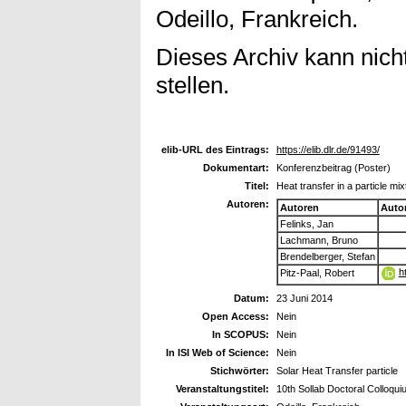
Odeillo, Frankreich.
Dieses Archiv kann nicht
stellen.
elib-URL des Eintrags:
https://elib.dlr.de/91493/
Dokumentart:
Konferenzbeitrag (Poster)
Titel:
Heat transfer in a particle mix
Autoren:
Autoren
Auto
Felinks, Jan
Lachmann, Bruno
Brendelberger, Stefan
h
Pitz-Paal, Robert
Datum:
23 Juni 2014
Open Access:
Nein
In SCOPUS:
Nein
In ISI Web of Science:
Nein
Stichwörter:
Solar Heat Transfer particle
Veranstaltungstitel:
10th Sollab Doctoral Colloqui