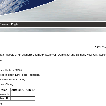
Kontakt
|
English
obal Aspects of Atmospheric Chemistry Steinkopff, Darmstadt and Springer, New York. Seit
en.
ps://elib.dlr.de/9132/
trag in einem Lehr- oder Fachbuch
O-Berichtsjahr=1999,
imate Change
utoren
Autoren-ORCID-iD
usen, R.
llner, R.
99