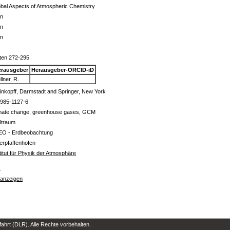
bal Aspects of Atmospheric Chemistry
in
in
in
ten 272-295
erausgeber
Herausgeber-ORCID-iD
llner, R.
inkopff, Darmstadt and Springer, New York
7985-1127-6
imate change, greenhouse gases, GCM
ltraum
EO - Erdbeobachtung
erpfaffenhofen
titut für Physik der Atmosphäre
s
 anzeigen
hrt (DLR). Alle Rechte vorbehalten.