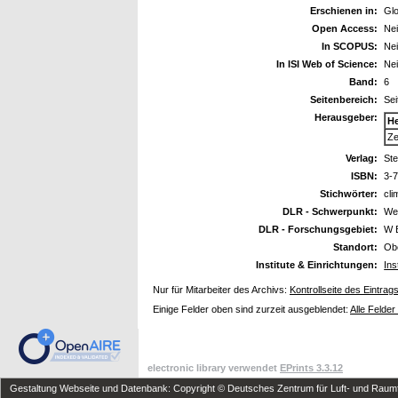
Erschienen in:
Glo
Open Access:
Ne
In SCOPUS:
Ne
In ISI Web of Science:
Ne
Band:
6
Seitenbereich:
Sei
Herausgeber:
H
Ze
Verlag:
Ste
ISBN:
3-
Stichwörter:
cl
DLR - Schwerpunkt:
We
DLR - Forschungsgebiet:
W 
Standort:
Ob
Institute & Einrichtungen:
Ins
Nur für Mitarbeiter des Archivs:
Kontrollseite des Eintrag
Einige Felder oben sind zurzeit ausgeblendet:
Alle Felder
electronic library verwendet
EPrints 3.3.12
Gestaltung Webseite und Datenbank: Copyright © Deutsches Zentrum für Luft- und Raumfa