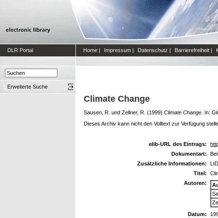
DLR Portal
Home
|
Impressum
|
Datenschutz
|
Barrierefreiheit
|
Erweiterte Suche
Climate Change
Sausen, R.
und
Zellner, R.
(1999)
Climate Change.
In: Gl
Dieses Archiv kann nicht den Volltext zur Verfügung stell
elib-URL des Eintrags:
htt
Dokumentart:
Bei
Zusätzliche Informationen:
LID
Titel:
Cl
Autoren:
A
Sa
Ze
Datum:
19