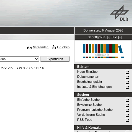
Donnerstag, 6. August 2026
Schriftgröße:
[-]
Text
[+]
Versenden
Drucken
Blättern
en 272-295. ISBN 3-7985-1127-6.
Neue Einträge
Dokumentenart
Erscheinungsjahr
Institute & Einrichtungen
Suchen
Einfache Suche
Erweiterte Suche
Programmatische Suche
Vordefinierte Suche
RSS-Feed
Hilfe & Kontakt